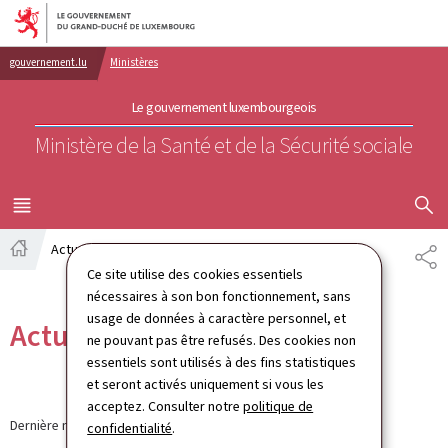
Aller au menu principal
Aller au contenu
gouvernement.lu
Ministères
Le gouvernement luxembourgeois
Ministère de la Santé et de la Sécurité sociale
AFFICHER
MENU
PRINCIPAL
Actualités
PA
Accueil
Ce site utilise des cookies essentiels
nécessaires à son bon fonctionnement, sans
usage de données à caractère personnel, et
Actualités
ne pouvant pas être refusés. Des cookies non
essentiels sont utilisés à des fins statistiques
et seront activés uniquement si vous les
acceptez. Consulter notre
politique de
Dernière modification le
12.09.2024
confidentialité
.