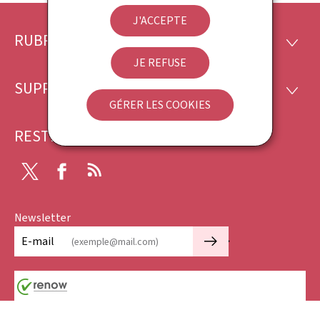
J'ACCEPTE
RUBRIQUES
Pied
RUBRI
JE REFUSE
de
SUPPORT
SUPP
page
GÉRER LES COOKIES
RESTEZ CONNECTÉ
X
Facebook
RSS
Newsletter
🡒
E-mail