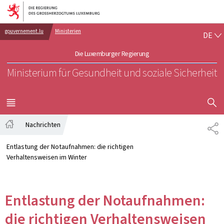
Zur Hauptnavigation
Zum Inhalt
DE
gouvernement.lu
Ministerien
DE
Die Luxemburger Regierung
Ministerium für Gesundheit und soziale Sicherheit
SUCHFLED 
MENÜ
HAUPT-
Nachrichten
TE
Startseite
Entlastung der Notaufnahmen: die richtigen
Verhaltensweisen im Winter
Entlastung der Notaufnahmen:
die richtigen Verhaltensweisen