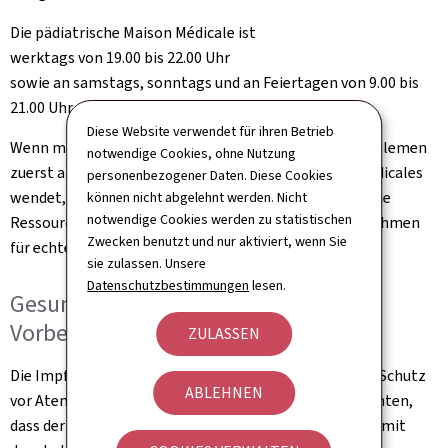
Die pädiatrische Maison Médicale ist
werktags von 19.00 bis 22.00 Uhr
sowie an samstags, sonntags und an Feiertagen von 9.00 bis
21.00 Uhr geöffnet.
Diese Website verwendet für ihren Betrieb
Wenn man sich bei alltäglichen gesundheitlichen Problemen
notwendige Cookies, ohne Nutzung
zuerst an Hausärzte, Kinderärzte oder die Maisons Médicales
personenbezogener Daten. Diese Cookies
wendet, trägt jede und jeder dazu bei, dass medizinische
können nicht abgelehnt werden. Nicht
notwendige Cookies werden zu statistischen
Ressourcen sinnvoll genutzt werden und die Notaufnahmen
Zwecken benutzt und nur aktiviert, wenn Sie
für echte Notfälle frei bleiben.
sie zulassen. Unsere
Datenschutzbestimmungen
lesen.
Gesundheitsempfehlungen zur
Vorbeugung von Winterinfektionen
ZULASSEN
Die Impfung bleibt eines der wirksamsten Mittel zum Schutz
ABLEHNEN
vor Atemwegsinfektionen. Es ist wichtig, darauf zu achten,
dass der eigene Impfschutz aktuell ist, und sich hierzu mit