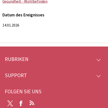
Gesundheit - Wohlbefinden
Datum des Ereignisses
14.01.2026
RUBRIKEN
Footer
RUBRI
SUPPORT
SUPP
FOLGEN SIE UNS
X
Facebook
RSS