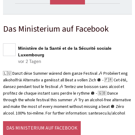
Das Ministerium auf Facebook
Ministère de la Santé et de la Sécurité sociale
Luxembourg
vor 2 Tagen
🇱🇺 Danzt dëse Summer wärend dem ganze Festival 🎶 Probéiert eng
alkoholfräi Alternativ a genéisst all Beat a vollen Zich 🪩 - 🇫🇷 Cet été,
dansez pendant tout le festival 🎶 Tentez une boisson sans alcool et
profitez de chaque instant sans perdre le rythme 🪩 - 🇬🇧 Dance
through the whole festival this summer 🎶 Try an alcohol-free alternative
and make the most of every moment without missing a beat 🪩 Zéro
alcool. 100% toi-même. For further information: santesecu.lu/alcohol
DAS MINISTERIUM AUF FACEBOOK