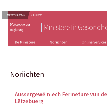
gouvernement.lu
Ministèren
D’Lëtzebuerger
Ministère fir Gesondh
Regierung
ONLINE SERVICER
De Ministère
Noriichten
Online Servicer
Noriichten
Aussergewéinlech Fermeture vun der
Lëtzebuerg