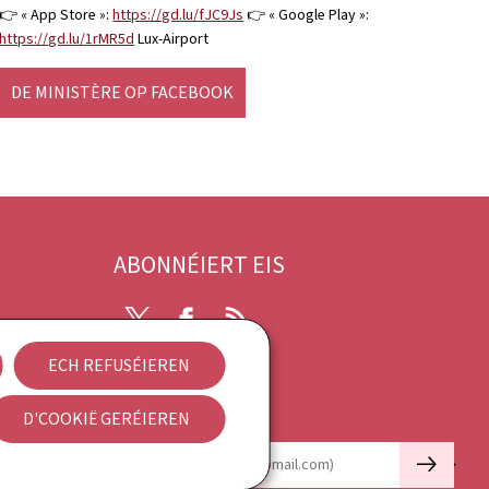
👉 « App Store »:
https://gd.lu/fJC9Js
👉 « Google Play »:
https://gd.lu/1rMR5d
Lux-Airport
DE MINISTÈRE OP FACEBOOK
ABONNÉIERT EIS
X
Facebook
RSS
ECH REFUSÉIEREN
rung
D'COOKIË GERÉIEREN
Newsletter
🡒
E-mail