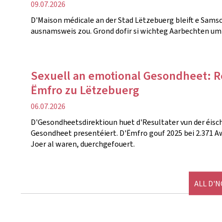
Verëffentlechungsdatum
09.07.2026
D'Maison médicale an der Stad Lëtzebuerg bleift e Samsch
ausnamsweis zou. Grond dofir si wichteg Aarbechten um
Sexuell an emotional Gesondheet: Re
Ëmfro zu Lëtzebuerg
Verëffentlechungsdatum
06.07.2026
D'Gesondheetsdirektioun huet d'Resultater vun der éisc
Gesondheet presentéiert. D'Ëmfro gouf 2025 bei 2.371 
Joer al waren, duerchgefouert.
ALL D'