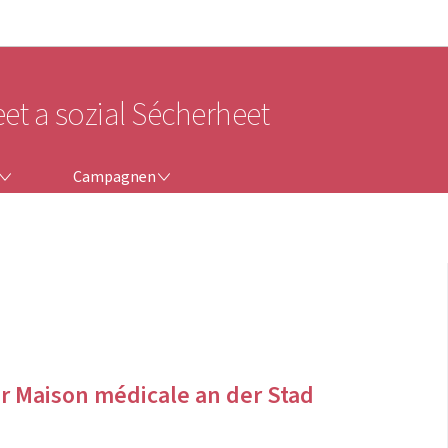
Bei den Haaptmenü goen
Bei den Inhalt goen
eet a sozial Sécherheet
CAMPAGNEN
Campagnen
 Maison médicale an der Stad