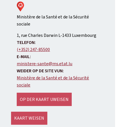
Ministère de la Santé et de la Sécurité
sociale
ADRESS:
1, rue Charles Darwin
L-1433
Luxembourg
TELEFON:
(+352) 247-85500
E-MAIL:
ministere-sante@ms.etat.lu
WEIDER OP DE SITE VUN:
Ministère de la Santé et de la Sécurité
sociale
OP DER KAART UWEISEN
KAART WEISEN