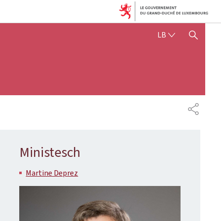
LËTZEBUERGE
LB
SHOW HIDE SEARCH
SHARE
Ministesch
Martine Deprez