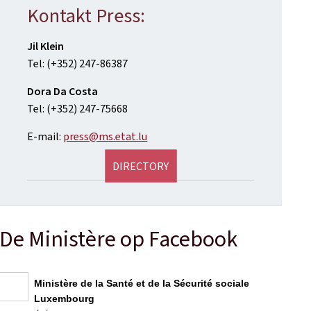
Kontakt Press:
Jil Klein
Tel: (+352) 247-86387
Dora Da Costa
Tel: (+352) 247-75668
E-mail:
press@ms.etat.lu
DIRECTORY
De Ministère op Facebook
Ministère de la Santé et de la Sécurité sociale
Luxembourg