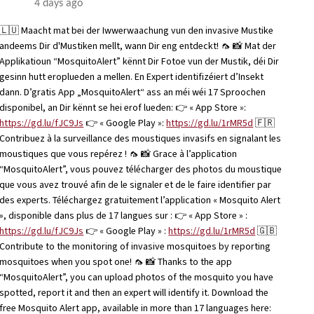
4 days ago
🇱🇺 Maacht mat bei der Iwwerwaachung vun den invasive Mustike
andeems Dir d'Mustiken mellt, wann Dir eng entdeckt! 🦟 📸 Mat der
Applikatioun “MosquitoAlert” kënnt Dir Fotoe vun der Mustik, déi Dir
gesinn hutt eroplueden a mellen. En Expert identifizéiert d’Insekt
dann. D’gratis App „MosquitoAlert“ ass an méi wéi 17 Sproochen
disponibel, an Dir kënnt se hei erof lueden: 👉 « App Store »:
https://gd.lu/fJC9Js
👉 « Google Play »:
https://gd.lu/1rMR5d
🇫🇷
Contribuez à la surveillance des moustiques invasifs en signalant les
moustiques que vous repérez ! 🦟 📸 Grace à l’application
“MosquitoAlert”, vous pouvez télécharger des photos du moustique
que vous avez trouvé afin de le signaler et de le faire identifier par
des experts. Téléchargez gratuitement l’application « Mosquito Alert
», disponible dans plus de 17 langues sur : 👉 « App Store » :
https://gd.lu/fJC9Js
👉 « Google Play » :
https://gd.lu/1rMR5d
🇬🇧
Contribute to the monitoring of invasive mosquitoes by reporting
mosquitoes when you spot one! 🦟 📸 Thanks to the app
“MosquitoAlert”, you can upload photos of the mosquito you have
spotted, report it and then an expert will identify it. Download the
free Mosquito Alert app, available in more than 17 languages here: