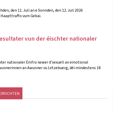
den, den 11. Juli an e Sonnden, den 12. Juli 2026
 Haapttraffo vum Gebai.
sultater vun der éischter nationaler
hter nationaler Ëmfro iwwer d'sexuell an emotional
Awunnerinnen an Awunner vu Lëtzebuerg, déi mindestens 18
NORIICHTEN