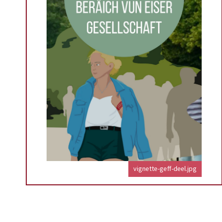
vignette-geff-deel.jpg