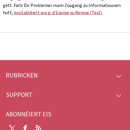
gëtt. Falls Dir Problemer mam Zougang zu Informatiounen
hutt,
kontaktéiert w.e.g. d'Equipe vu Renow (Text)
.
RUBRICKEN
Fousszeil
RUBRI
SUPPORT
SUPP
ABONNÉIERT EIS
X
Facebook
RSS