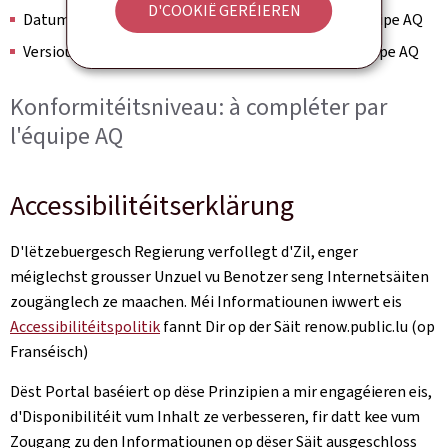
D'COOKIË GERÉIEREN
Datum vun der Iwwerpréifung: à compléter par l'équipe AQ
Versioun vum Bezuchsmodell: à compléter par l'équipe AQ
Konformitéitsniveau: à compléter par
l'équipe AQ
Accessibilitéitserklärung
D'lëtzebuergesch Regierung verfollegt d'Zil, enger
méiglechst grousser Unzuel vu Benotzer seng Internetsäiten
zougänglech ze maachen. Méi Informatiounen iwwert eis
Accessibilitéitspolitik
fannt Dir op der Säit renow.public.lu (op
Franséisch)
Dëst Portal baséiert op dëse Prinzipien a mir engagéieren eis,
d'Disponibilitéit vum Inhalt ze verbesseren, fir datt kee vum
Zougang zu den Informatiounen op dëser Säit ausgeschloss