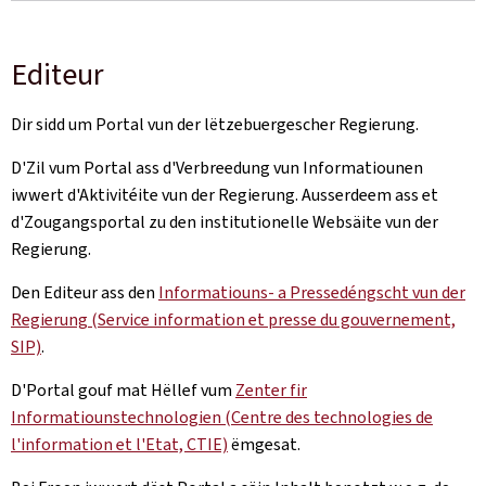
Editeur
Dir sidd um Portal vun der lëtzebuergescher Regierung.
D'Zil vum Portal ass d'Verbreedung vun Informatiounen
iwwert d'Aktivitéite vun der Regierung. Ausserdeem ass et
d'Zougangsportal zu den institutionelle Websäite vun der
Regierung.
Den Editeur ass den
Informatiouns- a Pressedéngscht vun der
Regierung (Service information et presse du gouvernement,
SIP)
.
D'Portal gouf mat Hëllef vum
Zenter fir
Informatiounstechnologien (Centre des technologies de
l'information et l'Etat, CTIE)
ëmgesat.