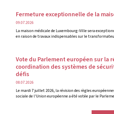
Fermeture exceptionnelle de la mai
date
09.07.2026
de
La maison médicale de Luxembourg-Ville sera exceptionn
publication
en raison de travaux indispensables sur le transformateu
Vote du Parlement européen sur la r
coordination des systèmes de sécurit
défis
date
08.07.2026
de
Le mardi 7 juillet 2026, la révision des règles européenn
publication
sociale de l'Union européenne a été votée par le Parlem