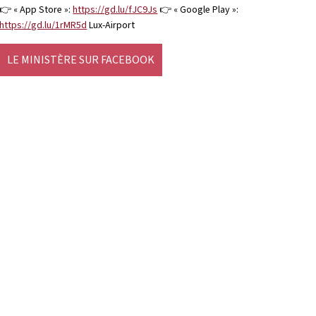
👉 « App Store »:
https://gd.lu/fJC9Js
👉 « Google Play »:
https://gd.lu/1rMR5d
Lux-Airport
LE MINISTÈRE SUR FACEBOOK