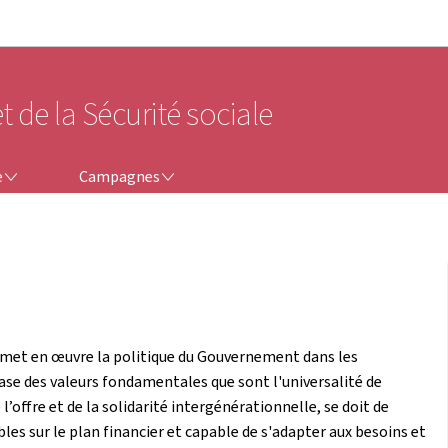
Aller au menu principal
Aller au contenu
t de la Sécurité sociale
CAMPAGNES
e
Campagnes
et met en œuvre la politique du Gouvernement dans les
base des valeurs fondamentales que sont l'universalité de
e l’offre et de la solidarité intergénérationnelle, se doit de
bles sur le plan financier et capable de s'adapter aux besoins et