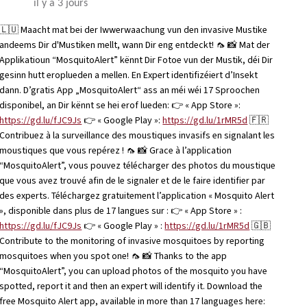
il y a 3 jours
🇱🇺 Maacht mat bei der Iwwerwaachung vun den invasive Mustike
andeems Dir d'Mustiken mellt, wann Dir eng entdeckt! 🦟 📸 Mat der
Applikatioun “MosquitoAlert” kënnt Dir Fotoe vun der Mustik, déi Dir
gesinn hutt eroplueden a mellen. En Expert identifizéiert d’Insekt
dann. D’gratis App „MosquitoAlert“ ass an méi wéi 17 Sproochen
disponibel, an Dir kënnt se hei erof lueden: 👉 « App Store »:
https://gd.lu/fJC9Js
👉 « Google Play »:
https://gd.lu/1rMR5d
🇫🇷
Contribuez à la surveillance des moustiques invasifs en signalant les
moustiques que vous repérez ! 🦟 📸 Grace à l’application
“MosquitoAlert”, vous pouvez télécharger des photos du moustique
que vous avez trouvé afin de le signaler et de le faire identifier par
des experts. Téléchargez gratuitement l’application « Mosquito Alert
», disponible dans plus de 17 langues sur : 👉 « App Store » :
https://gd.lu/fJC9Js
👉 « Google Play » :
https://gd.lu/1rMR5d
🇬🇧
Contribute to the monitoring of invasive mosquitoes by reporting
mosquitoes when you spot one! 🦟 📸 Thanks to the app
“MosquitoAlert”, you can upload photos of the mosquito you have
spotted, report it and then an expert will identify it. Download the
free Mosquito Alert app, available in more than 17 languages here: