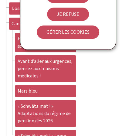
Dossiers
JE REFUSE
Campagnes
GÉRER LES COOKIES
Healthcareers – for
exceptional professionals
Avant d’aller aux urgences,
pensez aux maisons
médicales !
Mars bleu
« Schwätz mat ! »
Adaptations du régime de
pension dès 2026
« Schwätz mat ! » Large