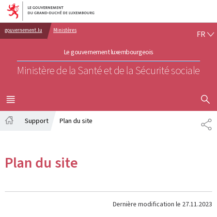
Aller au menu principal
Aller au contenu
FR
gouvernement.lu
Ministères
FR
Le gouvernement luxembourgeois
Ministère de la Santé et de la Sécurité sociale
AFFICHER
MENU
PRINCIPAL
Support
Plan du site
PA
Accueil
Plan du site
Dernière modification le
27.11.2023