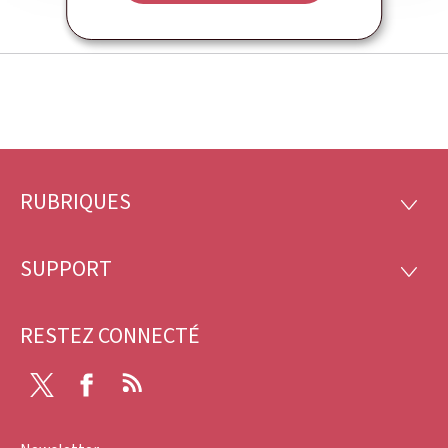
RUBRIQUES
Pied
RUBRI
de
SUPPORT
SUPP
page
RESTEZ CONNECTÉ
X
Facebook
RSS