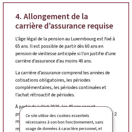
4. Allongement de la
carrière d’assurance requise
L’âge légal de la pension au Luxembourg est fixé à
65 ans. Il est possible de partir dès 60 ans en
pension de vieillesse anticipée si l’on justifie d’une
carrière d’assurance d’au moins 40 ans.
La carrière d’assurance comprend les années de
cotisations obligatoires, les périodes
complémentaires, les périodes continuées et
l’achat rétroactif de périodes.
À partir de juillet 2026, les 40 ans seront
progressivement allongés : 2026 + 1 mois, 2027 + 2
Ce site utilise des cookies essentiels
mois, 2028 + 4 mois, 2029 + 6 mois et 2030 + 8
nécessaires à son bon fonctionnement, sans
mois.
usage de données à caractère personnel, et