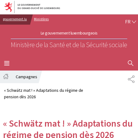
Aller au menu principal
Aller au contenu
FR
gouvernement.lu
Ministères
FR
Le gouvernement luxembourgeois
Ministère de la Santé et de la Sécurité sociale
AFFICHER
MENU
PRINCIPAL
Campagnes
PA
Accueil
« Schwätz mat ! » Adaptations du régime de
pension dès 2026
« Schwätz mat ! » Adaptations du
régime de pension dès 2026