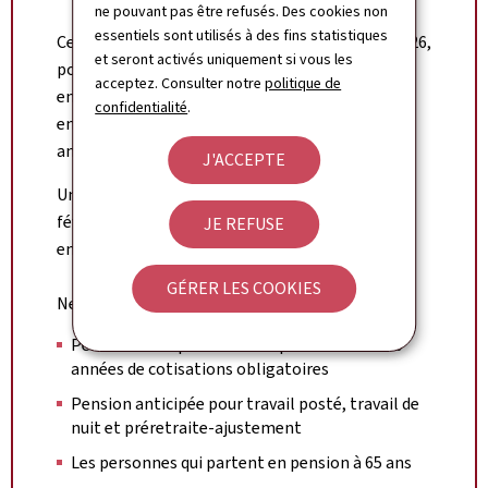
ne pouvant pas être refusés. Des cookies non
essentiels sont utilisés à des fins statistiques
Cela signifie qu’une personne qui, en octobre 2026,
et seront activés uniquement si vous les
possède une carrière d’assurance de 40 ans, doit
acceptez. Consulter notre
politique de
encore cotiser 1 mois supplémentaire et peut
confidentialité
.
ensuite, en novembre 2026, partir en pension
anticipée.
J'ACCEPTE
Une personne qui part en pension anticipée en
février 2030 cotise 8 mois de plus et part ensuite
JE REFUSE
en octobre 2030 en pension.
GÉRER LES COOKIES
Ne sont pas concernés :
Pension anticipée à 57 ans après au moins 40
années de cotisations obligatoires
Pension anticipée pour travail posté, travail de
nuit et préretraite-ajustement
Les personnes qui partent en pension à 65 ans