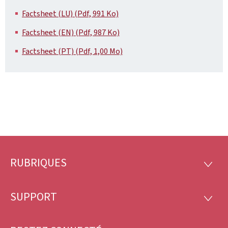
Factsheet (LU) (Pdf, 991 Ko)
Factsheet (EN) (Pdf, 987 Ko)
Factsheet (PT) (Pdf, 1,00 Mo)
RUBRIQUES
Pied
RUBRI
de
SUPPORT
SUPP
page