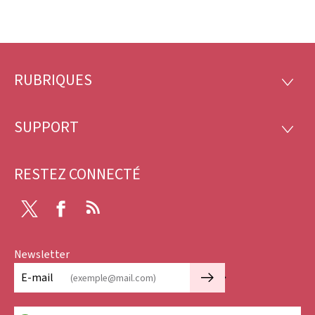
RUBRIQUES
Pied
RUBRI
de
SUPPORT
SUPP
page
RESTEZ CONNECTÉ
X
Facebook
RSS
Newsletter
🡒
E-mail