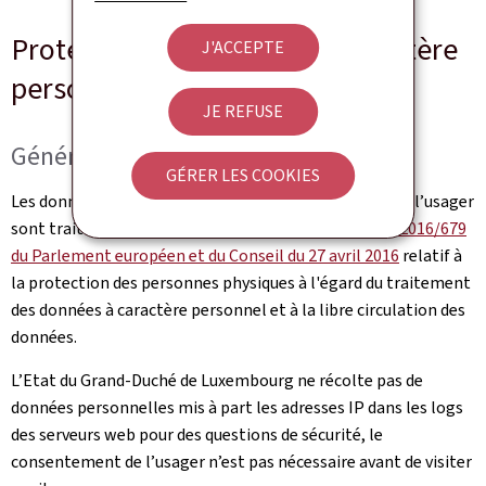
Protection des données à caractère
J'ACCEPTE
personnel
JE REFUSE
Généralités
GÉRER LES COOKIES
Les données à caractère personnel communiquées par l’usager
sont traitées en conformité avec le
Règlement (UE) 2016/679
du Parlement européen et du Conseil du 27 avril 2016
relatif à
la protection des personnes physiques à l'égard du traitement
des données à caractère personnel et à la libre circulation des
données.
L’Etat du Grand-Duché de Luxembourg ne récolte pas de
données personnelles mis à part les adresses IP dans les logs
des serveurs web pour des questions de sécurité, le
consentement de l’usager n’est pas nécessaire avant de visiter