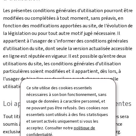
Les présentes conditions générales d'utilisation pourront être
modifiées ou complétées à tout moment, sans préavis, en
fonction des modifications apportées au site, de l'évolution de
la législation ou pour tout autre motif jugé nécessaire. Il
appartient à l’usager de s’informer des conditions générales
d'utilisation du site, dont seule la version actualisée accessible
en ligne est réputée en vigueur. Il est possible qu’entre deux
utilisations du site, les conditions générales d’utilisation
particulières soient modifiées et il appartient, dès lors, à
l’usager de bien lire ces dernières avant chaque nouvelle
utilisation.
Ce site utilise des cookies essentiels
nécessaires à son bon fonctionnement, sans
usage de données à caractère personnel, et
Loi applicable et juridictions compétentes
ne pouvant pas être refusés. Des cookies non
essentiels sont utilisés à des fins statistiques
Tout litige relatif à l'utilisation de ce site et ses Services sera
et seront activés uniquement si vous les
soumis à la loi luxembourgeoise et sera de la compétence
acceptez. Consulter notre
politique de
exclusive des juridictions du Grand-Duché de Luxembourg.
confidentialité
.