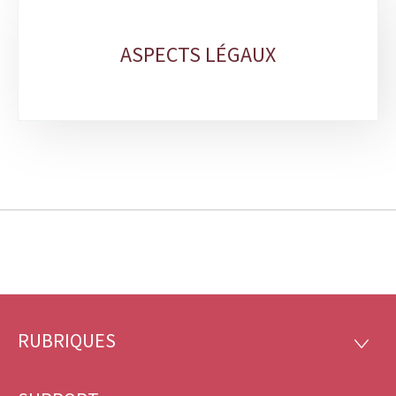
ASPECTS LÉGAUX
RUBRIQUES
Pied
RUBRI
de