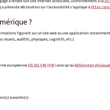
gage à rendre son site internet accessible, conformément à la
loi
a présente déclaration sur l'accessibilité s'applique à
https://go
umérique ?
nformations figurant sur un site web ou une application notamment
 visuels, auditifs, physiques, cognitifs, etc.).
orme européenne
EN 301 549 (Pdf)
ainsi qu'au
Référentiel d'évaluat
on(s) suivante(s) :