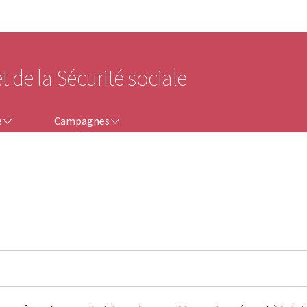
Aller au menu principal
Aller au contenu
t de la Sécurité sociale
CAMPAGNES
e
Campagnes
é