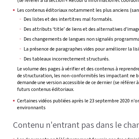
(se référer à la section « Retour d'information et coordon
Les contenus éditoriaux notamment les plus anciens (san
Des listes et des intertitres mal formatés.
Des attributs ‘title’ de liens et des alternatives d'ima
Des changements de langues non signalés programm
La présence de paragraphes vides pour améliorer la lisib
Des tableaux incorrectement structurés.
Le volume des pages à vérifier et des contenus à reprendre
de structuration, les non-conformités les impactant ne bl
demande une version accessible de ce dernier (se référer à
futurs contenus éditoriaux.
Certaines vidéos publiées après le 23 septembre 2020 n'on
environnants
Contenu n'entrant pas dans le cham