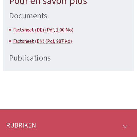
Pour en savoir plus
Documents
Factsheet (DE) (Pdf, 1,00 Mo)
Factsheet (EN) (Pdf, 987 Ko)
Publications
RUBRIKEN
Footer
RUBRI