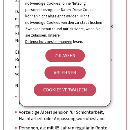
notwendige Cookies, ohne Nutzung
personenbezogener Daten. Diese Cookies
Das bedeutet: Eine Person, die im Oktober 2026
können nicht abgelehnt werden. Nicht
eine Versicherungsdauer von 40 Jahren erreicht,
notwendige Cookies werden zu statistischen
muss noch 1 weiteren Monat Beiträge leisten und
Zwecken benutzt und nur aktiviert, wenn Sie
kann die vorgezogene Alterspension ab
sie zulassen. Unsere
November 2026 beziehen.
Datenschutzbestimmungen
lesen.
Eine Person, die im Februar 2030 vorzeitig in
ZULASSEN
Rente geht, muss 8 Monate zusätzlich einzahlen
und kann anschließend im Oktober 2030 die
ABLEHNEN
vorgezogene Alterspension antreten.
Nicht betroffen sind:
COOKIES VERWALTEN
Vorzeitige Alterspension ab 57 Jahren nach
mindestens 40 Jahren Pflichtbeiträgen
Vorzeitige Alterspension für Schichtarbeit,
Nachtarbeit oder Anpassungsvorruhestand
Personen, die mit 65 Jahren regulär in Rente