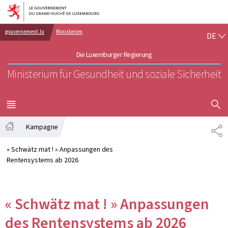
Zur Hauptnavigation
Zum Inhalt
DE
gouvernement.lu
Ministerien
DE
Die Luxemburger Regierung
Ministerium für Gesundheit und soziale Sicherheit
SUCHFLED 
MENÜ
HAUPT-
Kampagne
PA
Startseite
« Schwätz mat ! » Anpassungen des
Rentensystems ab 2026
« Schwätz mat ! » Anpassungen
des Rentensystems ab 2026