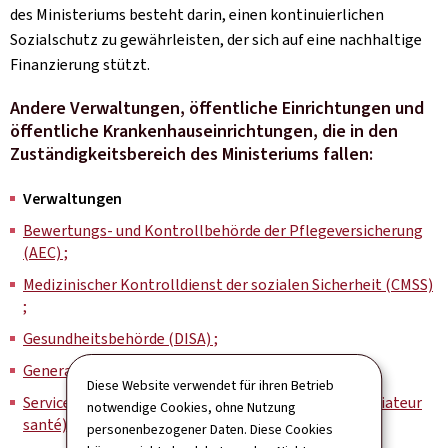
des Ministeriums besteht darin, einen kontinuierlichen
Sozialschutz zu gewährleisten, der sich auf eine nachhaltige
Finanzierung stützt.
Andere Verwaltungen, öffentliche Einrichtungen und
öffentliche Krankenhauseinrichtungen, die in den
Zuständigkeitsbereich des Ministeriums fallen:
Verwaltungen
Bewertungs- und Kontrollbehörde der Pflegeversicherung
(AEC) ;
Medizinischer Kontrolldienst der sozialen Sicherheit (CMSS)
;
Gesundheitsbehörde (DISA) ;
Generalinspektion der sozialen Sicherheit (IGSS)
;
Diese Website verwendet für ihren Betrieb
Service national d’information et de médiation (Médiateur
notwendige Cookies, ohne Nutzung
santé)
;
personenbezogener Daten. Diese Cookies