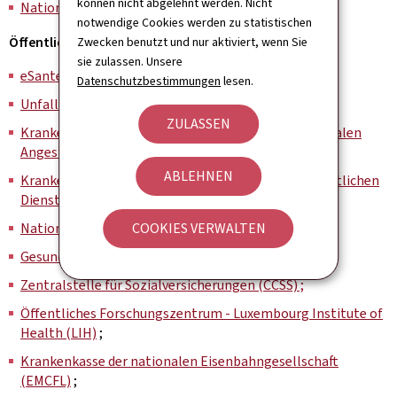
können nicht abgelehnt werden. Nicht
Nationales Gesundheitsobservatorium (OBS)
.
notwendige Cookies werden zu statistischen
Öffentliche Einrichtungen
Zwecken benutzt und nur aktiviert, wenn Sie
sie zulassen. Unsere
eSanté-Agentur(GIE)
;
Datenschutzbestimmungen
lesen.
Unfallversicherung (AAA)
;
ZULASSEN
Krankenkasse für Kommunalbeamten und kommunalen
Angestellten (CMFEC)
;
ABLEHNEN
Krankenkasse für Beamte und Angestellte des öffentlichen
Dienstes (CMFEP)
;
Nationale Rentenversicherungskasse (CNAP
COOKIES VERWALTEN
) ;
Gesundheitskasse (CNS) ;
Zentralstelle für Sozialversicherungen (CCSS) ;
Öffentliches Forschungszentrum - Luxembourg Institute of
Health (LIH)
;
Krankenkasse der nationalen Eisenbahngesellschaft
(EMCFL)
;