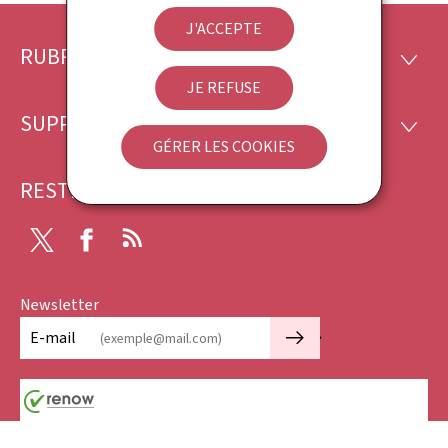
J'ACCEPTE
RUBRIQUES
Pied
RUBRI
JE REFUSE
de
SUPPORT
SUPP
page
GÉRER LES COOKIES
RESTEZ CONNECTÉ
X
Facebook
RSS
Newsletter
🡒
E-mail