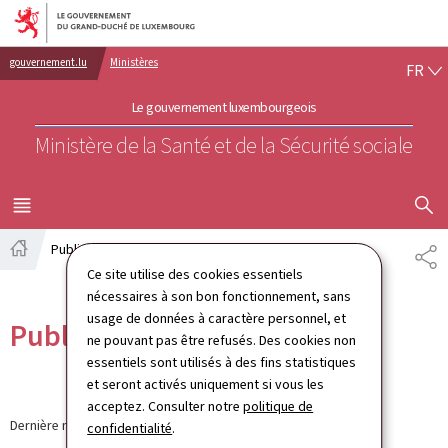
Aller au menu principal
Aller au contenu
FR
gouvernement.lu
Ministères
FR
Le gouvernement luxembourgeois
Ministère de la Santé et de la Sécurité sociale
AFFICHER
MENU
PRINCIPAL
Publications
PA
Accueil
Ce site utilise des cookies essentiels
nécessaires à son bon fonctionnement, sans
usage de données à caractère personnel, et
Publications
ne pouvant pas être refusés. Des cookies non
essentiels sont utilisés à des fins statistiques
et seront activés uniquement si vous les
acceptez. Consulter notre
politique de
Dernière modification le
12.09.2024
confidentialité
.