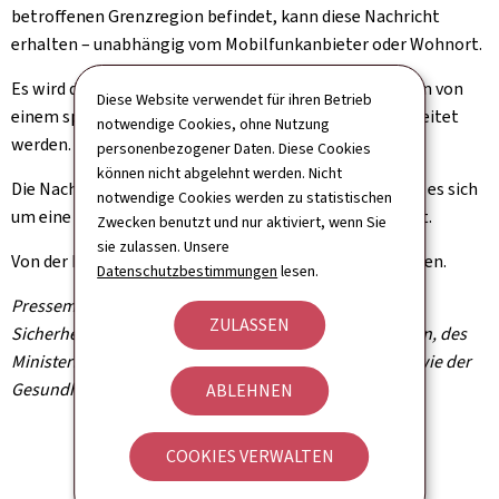
betroffenen Grenzregion befindet, kann diese Nachricht
erhalten – unabhängig vom Mobilfunkanbieter oder Wohnort.
Es wird darauf hingewiesen, dass diese Warnmeldungen von
Diese Website verwendet für ihren Betrieb
einem spezifischen und aufdringlichen Signalton begleitet
notwendige Cookies, ohne Nutzung
werden.
personenbezogener Daten. Diese Cookies
können nicht abgelehnt werden. Nicht
Die Nachricht wird ausdrücklich darauf hinweisen, dass es sich
notwendige Cookies werden zu statistischen
um eine Übung handelt und kein realer Notfall vorliegt.
Zwecken benutzt und nur aktiviert, wenn Sie
sie zulassen. Unsere
Von der Bevölkerung sind keine Maßnahmen zu ergreifen.
Datenschutzbestimmungen
lesen.
Pressemitteilung des Hochkommissariats für nationale
ZULASSEN
Sicherheit, des Ministeriums für innere Angelegenheiten, des
Ministeriums für Gesundheit und soziale Sicherheit sowie der
Gesundheitsbehörde
ABLEHNEN
COOKIES VERWALTEN