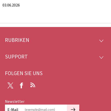
03.06.2026
RUBRIKEN
Footer
RUBRI
SUPPORT
SUPP
FOLGEN SIE UNS
X
Facebook
RSS
Newsletter
🡒
E-Mail