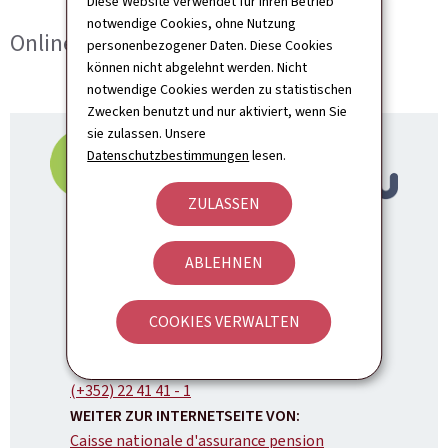
Diese Website verwendet für ihren Betrieb
notwendige Cookies, ohne Nutzung
Online-Anrtäge für eine Rente
personenbezogener Daten. Diese Cookies
können nicht abgelehnt werden. Nicht
notwendige Cookies werden zu statistischen
Zwecken benutzt und nur aktiviert, wenn Sie
sie zulassen. Unsere
Datenschutzbestimmungen
lesen.
ZULASSEN
ABLEHNEN
Caisse nationale d'assurance pension
COOKIES VERWALTEN
ADRESSE:
1a, boulevard Prince Henri
1724
Luxembour
TELEFON:
(+352) 22 41 41 - 1
WEITER ZUR INTERNETSEITE VON:
Caisse nationale d'assurance pension