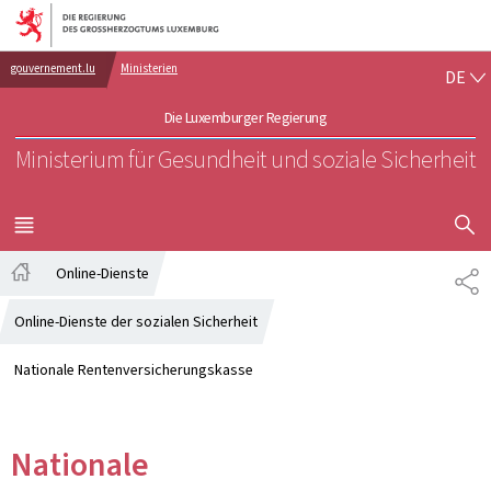
Zur Hauptnavigation
Zum Inhalt
DE
gouvernement.lu
Ministerien
DE
Die Luxemburger Regierung
Ministerium für Gesundheit und soziale Sicherheit
SUCHFLED 
MENÜ
HAUPT-
Online-Dienste
TE
Startseite
Online-Dienste der sozialen Sicherheit
Nationale Rentenversicherungskasse
Nationale