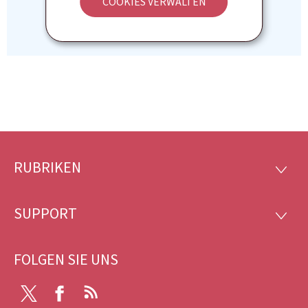
COOKIES VERWALTEN
RUBRIKEN
Footer
RUBRI
SUPPORT
SUPP
FOLGEN SIE UNS
X
Facebook
RSS