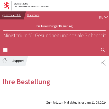
Zur Hauptnavigation
Zum Inhalt
DE
gouvernement.lu
Ministerien
DE
Die Luxemburger Regierung
Ministerium für Gesundheit und soziale Sicherheit
SUCHFLED 
MENÜ
HAUPT-
Support
TE
Startseite
Ihre Bestellung
Zum letzten Mal aktualisiert am
11.09.2024