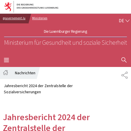
Zur Hauptnavigation
Zum Inhalt
DE
gouvernement.lu
Ministerien
DE
Die Luxemburger Regierung
Ministerium für Gesundheit und soziale Sicherheit
SUCHFLED 
MENÜ
HAUPT-
Nachrichten
TE
Startseite
Jahresbericht 2024 der Zentralstelle der
Sozialversicherungen
Jahresbericht 2024 der
Zentralstelle der