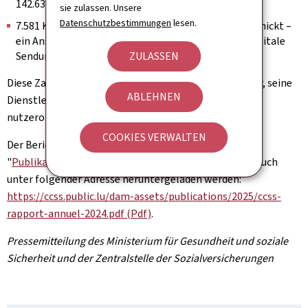
142.630 Besuche;
sie zulassen. Unsere
Datenschutzbestimmungen
lesen.
7.581 Kontoauszüge wurden über MyGuichet.lu verschickt –
ein Anstieg von 28,6% im Vergleich zu 2023 (5.489 digitale
Sendungen).
ZULASSEN
Diese Zahlen spiegeln das Engagement des CCSS wider, seine
ABLEHNEN
Dienstleistungen zugänglicher, effizienter und
nutzerorientierter zu gestalten.
COOKIES VERWALTEN
Der Bericht ist auf der Website der CCSS im Bereich
"
Publikationen → Jahresbericht
" verfügbar und kann auch
unter folgender Adresse heruntergeladen werden:
https://ccss.public.lu/dam-assets/publications/2025/ccss-
rapport-annuel-2024.pdf (Pdf)
.
Pressemitteilung des Ministerium für Gesundheit und soziale
Sicherheit und der Zentralstelle der Sozialversicherungen