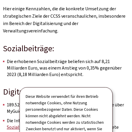
Hier einige Kennzahlen, die die konkrete Umsetzung der
strategischen Ziele der CCSS veranschaulichen, insbesondere
im Bereich der Digitalisierung und der
Verwaltungsvereinfachung.
Sozialbeiträge:
Die erhobenen Sozialbeiträge beliefen sich auf 8,21
Milliarden Euro, was einem Anstieg von 0,35% gegenüber
2023 (8,18 Milliarden Euro) entspricht.
Digitalisierung:
Diese Website verwendet für ihren Betrieb
notwendige Cookies, ohne Nutzung
189.527 Sozialversicherungsnachweise wurden online über
personenbezogener Daten. Diese Cookies
MyGuichet.lu generiert;
können nicht abgelehnt werden. Nicht
Die Internetseite zur
Bestellung eines
notwendige Cookies werden zu statistischen
Sozialversicherungsnachweises
auf ccss.lu verzeichnete
Zwecken benutzt und nur aktiviert, wenn Sie