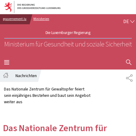
Zur Hauptnavigation
Zum Inhalt
DE
gouvernement.lu
Ministerien
DE
Die Luxemburger Regierung
Ministerium für Gesundheit und soziale Sicherheit
SUCHFLED 
MENÜ
HAUPT-
Nachrichten
TE
Startseite
Das Nationale Zentrum für Gewaltopfer feiert
sein einjähriges Bestehen und baut sein Angebot
weiter aus
Das Nationale Zentrum für