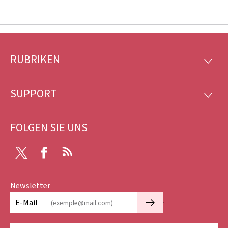
RUBRIKEN
Footer
RUBRI
SUPPORT
SUPP
FOLGEN SIE UNS
X
Facebook
RSS
Newsletter
🡒
E-Mail