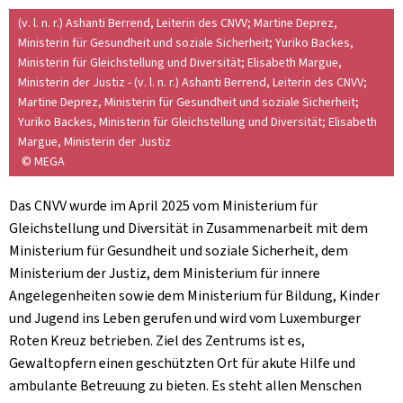
(v. l. n. r.) Ashanti Berrend, Leiterin des CNVV; Martine Deprez,
Ministerin für Gesundheit und soziale Sicherheit; Yuriko Backes,
Ministerin für Gleichstellung und Diversität; Elisabeth Margue,
Ministerin der Justiz - (v. l. n. r.) Ashanti Berrend, Leiterin des CNVV;
Martine Deprez, Ministerin für Gesundheit und soziale Sicherheit;
Yuriko Backes, Ministerin für Gleichstellung und Diversität; Elisabeth
Margue, Ministerin der Justiz
© MEGA
Das CNVV wurde im April 2025 vom Ministerium für
Gleichstellung und Diversität in Zusammenarbeit mit dem
Ministerium für Gesundheit und soziale Sicherheit, dem
Ministerium der Justiz, dem Ministerium für innere
Angelegenheiten sowie dem Ministerium für Bildung, Kinder
und Jugend ins Leben gerufen und wird vom Luxemburger
Roten Kreuz betrieben. Ziel des Zentrums ist es,
Gewaltopfern einen geschützten Ort für akute Hilfe und
ambulante Betreuung zu bieten. Es steht allen Menschen