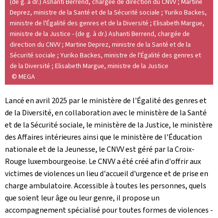
(de g. à dr.) Ashanti Berrend, chargée de direction du CNVV ; Martine
Deprez, ministre de la Santé et de la Sécurité sociale ; Yuriko Backes,
ministre de l'Égalité des genres et de la Diversité ; Elisabeth Margue,
ministre de la Justice - (de g. à dr.) Ashanti Berrend, chargée de
direction du CNVV ; Martine Deprez, ministre de la Santé et de la
Sécurité sociale ; Yuriko Backes, ministre de l'Égalité des genres et
de la Diversité ; Elisabeth Margue, ministre de la Justice
© MEGA
Lancé en avril 2025 par le ministère de l'Égalité des genres et
de la Diversité, en collaboration avec le ministère de la Santé
et de la Sécurité sociale, le ministère de la Justice, le ministère
des Affaires intérieures ainsi que le ministère de l'Éducation
nationale et de la Jeunesse, le CNVV est géré par la Croix-
Rouge luxembourgeoise. Le CNVV a été créé afin d'offrir aux
victimes de violences un lieu d'accueil d'urgence et de prise en
charge ambulatoire. Accessible à toutes les personnes, quels
que soient leur âge ou leur genre, il propose un
accompagnement spécialisé pour toutes formes de violences -