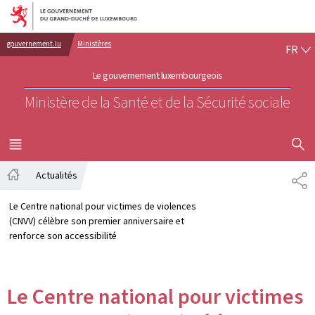
Aller au menu principal
Aller au contenu
FR
gouvernement.lu
Ministères
FR
Le gouvernement luxembourgeois
Ministère de la Santé et de la Sécurité sociale
AFFICHER
MENU
PRINCIPAL
Actualités
PA
Accueil
Le Centre national pour victimes de violences
(CNVV) célèbre son premier anniversaire et
renforce son accessibilité
Le Centre national pour victimes