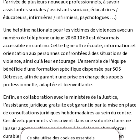
l'arrivée de plusieurs nouveaux professionnels, à savoir
assistantes sociales / assistants sociaux, éducatrices /
éducateurs, infirmières / infirmiers, psychologues …).
Une helpline nationale pour les victimes de violences avec un
numéro de téléphone unique 20 60 10 60 est désormais
accessible en continu. Cette ligne offre écoute, information et
orientation aux personnes confrontées à des situations de
violence, ainsi qu'à leur entourage. L'ensemble de l'équipe
bénéficie d'une formation spécifique dispensée par SOS
Détresse, afin de garantir une prise en charge des appels
professionnelle, adaptée et bienveillante.
Enfin, en collaboration avec le ministère de la Justice,
l'assistance juridique gratuite est garantie par la mise en place
de consultations juridiques hebdomadaires au sein du centre.
Ces développements s'inscrivent dans une volonté claire: ne
laisser aucune victime seule face à la violence et renforcer
durablement le dispositif national de prise en charge, en
Ce site utilise des cookies essentiels