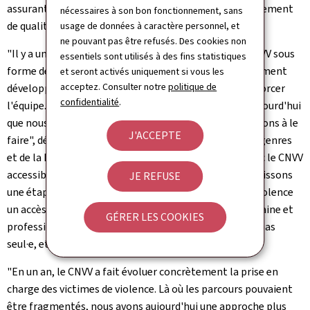
assurant une accessibilité maximale et un accompagnement
nécessaires à son bon fonctionnement, sans
de qualité.
usage de données à caractère personnel, et
ne pouvant pas être refusés. Des cookies non
"Il y a un an, j'avais annoncé que nous lancerions le CNVV sous
essentiels sont utilisés à des fins statistiques
forme de projet pilote et que nous allions progressivement
et seront activés uniquement si vous les
acceptez. Consulter notre
politique de
développer cette structure, élargir notre offre et renforcer
confidentialité
.
l'équipe. Je suis heureuse de pouvoir vous annoncer aujourd'hui
que nous avons respecté ce plan et que nous continuerons à le
J'ACCEPTE
faire", déclare Yuriko Backes, ministre de l'Égalité des genres
et de la Diversité, lors de la conférence de presse. "Avec le CNVV
accessible 24 heures sur 24 et 7 jours sur 7, nous franchissons
JE REFUSE
une étape décisive pour garantir à chaque victime de violence
un accès immédiat à une prise en charge globale, humaine et
GÉRER LES COOKIES
professionnelle. Notre message est clair: vous n'êtes pas
seul·e, et de l'aide est disponible à tout moment."
"En un an, le CNVV a fait évoluer concrètement la prise en
charge des victimes de violence. Là où les parcours pouvaient
être fragmentés, nous avons aujourd'hui une approche plus