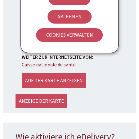
ABLEHNEN
Caisse nationale de santé
ADRESSE:
4, rue Mercier
L-2144
Luxembourg
COOKIES VERWALTEN
TELEFON:
(+352) 27 57 - 1
WEITER ZUR INTERNETSEITE VON:
Caisse nationale de santé
AUF DER KARTE ANZEIGEN
ANZEIGE DER KARTE
Wie aktiviere ich eDelivery?