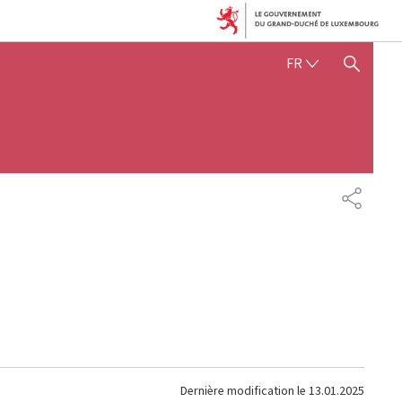
FRANÇAIS
FR
AFFICHER / MASQUER 
PARTAG
Dernière modification le
13.01.2025