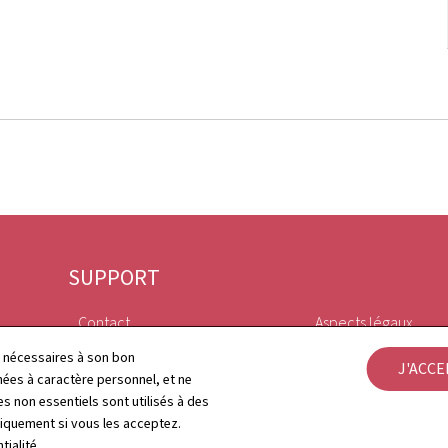
SUPPORT
Contact
Aspects légaux
ls nécessaires à son bon
J'ACC
Plan du site
Déclaration d'access
es à caractère personnel, et ne
s non essentiels sont utilisés à des
À propos du site
Gestion des cookies
niquement si vous les acceptez.
tialité
.