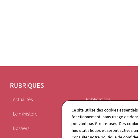
Pied
RUBRIQUES
de
Actualités
Publications
page
Ce site utilise des cookies essentie
Le ministère
Agenda
fonctionnement, sans usage de donné
pouvant pas être refusés. Des cookie
Dossiers
Annuaire
fins statistiques et seront activés u
Consulter notre
politique de confiden