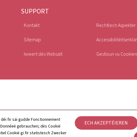
SUPPORT
Kontakt
Rechtlech Aspekter
Sitemap
Accessibilitéitserklä
Iwwert dës Websäit
Gestioun vu Cookien
 déi fir säi gudde Fonctionnement
ECH AKZEPTÉIEREN
h Donnéeë gebrauchen; dës Cookië
tiel Cookië gi fir statistesch Zwecker