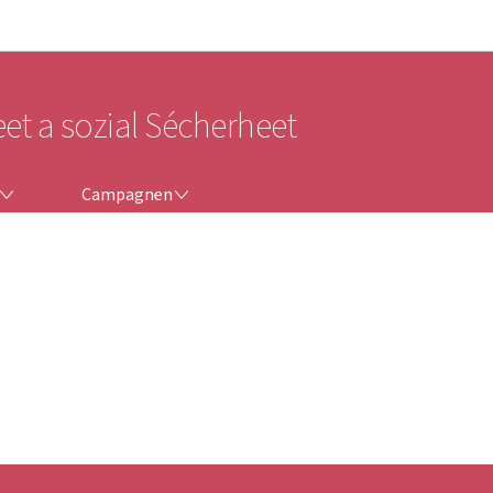
Bei den Haaptmenü goen
Bei den Inhalt goen
eet a sozial Sécherheet
CAMPAGNEN
Campagnen