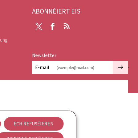
ABONNÉIERT EIS
X
Facebook
RSS
rung
Newsletter
🡒
E-mail
ECH REFUSÉIEREN