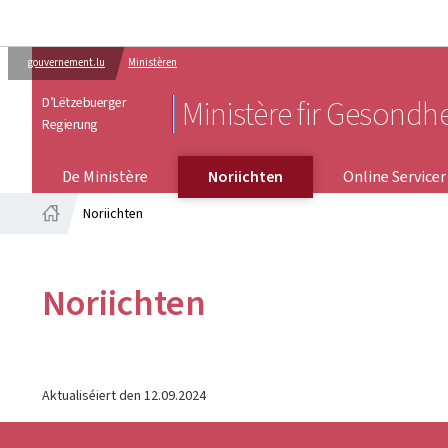
gouvernement.lu
Ministèren
D’Lëtzebuerger
Ministère fir Gesondh
Regierung
ONLINE SERVICER
De Ministère
Noriichten
Online Servicer
Noriichten
Startsäit
Noriichten
Aktualiséiert den
12.09.2024