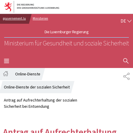
Zur Hauptnavigation
Zum Inhalt
DE
gouvernement.lu
Ministerien
DE
Die Luxemburger Regierung
Ministerium für Gesundheit und soziale Sicherheit
SUCHFLED 
MENÜ
HAUPT-
Online-Dienste
TE
Startseite
Online-Dienste der sozialen Sicherheit
Antrag auf Aufrechterhaltung der sozialen
Sicherheit bei Entsendung
Antrag auf Aufrechterhaltung