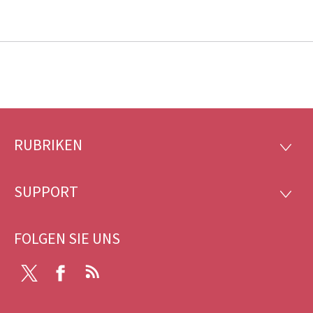
RUBRIKEN
Footer
RUBRI
SUPPORT
SUPP
FOLGEN SIE UNS
X
Facebook
RSS