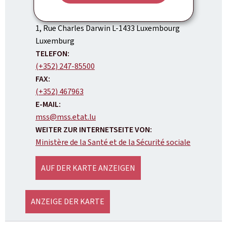
Ministère de la Santé et de la Sécurité sociale
ADRESSE:
1, Rue Charles Darwin
L-1433
Luxembourg
Luxemburg
TELEFON:
(+352) 247-85500
FAX:
(+352) 467963
E-MAIL:
mss@mss.etat.lu
WEITER ZUR INTERNETSEITE VON:
Ministère de la Santé et de la Sécurité sociale
AUF DER KARTE ANZEIGEN
ANZEIGE DER KARTE