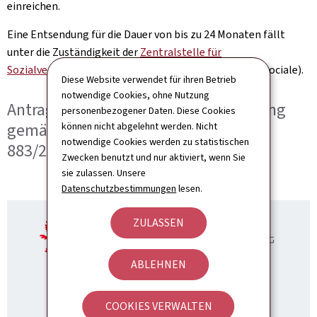
einreichen.
Eine Entsendung für die Dauer von bis zu 24 Monaten fällt
unter die Zuständigkeit der
Zentralstelle für
Sozialversicherungen
(Centre commun de la sécurité sociale).
Diese Website verwendet für ihren Betrieb
notwendige Cookies, ohne Nutzung
Antrag für eine Ausnahmevereinbarung
personenbezogener Daten. Diese Cookies
gemäß Artikel 16 der Verordnung EG
können nicht abgelehnt werden. Nicht
notwendige Cookies werden zu statistischen
883/2004
Zwecken benutzt und nur aktiviert, wenn Sie
sie zulassen. Unsere
Datenschutzbestimmungen
lesen.
ZULASSEN
ABLEHNEN
COOKIES VERWALTEN