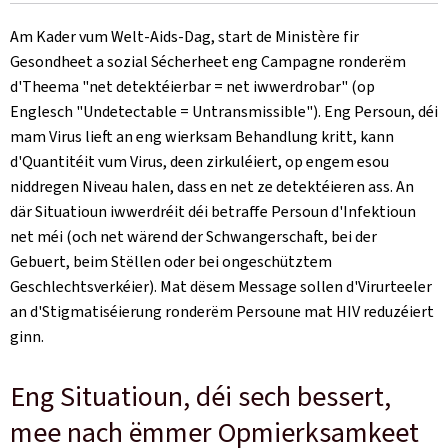
on
Am Kader vum Welt-Aids-Dag, start de Ministère fir
Gesondheet a sozial Sécherheet eng Campagne ronderëm
d'Theema "net detektéierbar = net iwwerdrobar" (op
Englesch "
Undetectable
=
Untransmissible
"). Eng Persoun, déi
mam Virus lieft an eng wierksam Behandlung kritt, kann
d'Quantitéit vum Virus, deen zirkuléiert, op engem esou
niddregen Niveau halen, dass en net ze detektéieren ass. An
där Situatioun iwwerdréit déi betraffe Persoun d'Infektioun
net méi (och net wärend der Schwangerschaft, bei der
Gebuert, beim Stëllen oder bei ongeschütztem
Geschlechtsverkéier). Mat dësem Message sollen d'Virurteeler
an d'Stigmatiséierung ronderëm Persoune mat HIV reduzéiert
ginn.
Eng Situatioun, déi sech bessert,
mee nach ëmmer Opmierksamkeet