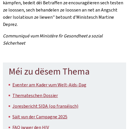
kämpfen, bedeit déi Betraffen ze encouragéieren sech testen
ze loossen, sech behandelen ze loossen an net an Angscht
oder Isolatioun ze liewen" betount d'Ministesch Martine
Deprez.
Communiqué vum Ministère fir Gesondheet a sozial
Sécherheet
Méi zu dësem Thema
Eventer am Kader vum Welt-Aids-Dag
Themateschen Dossier
Joresbericht SIDA (op franséisch)
Säit vun der Campagne 2025
FAQ iwwer den HIV