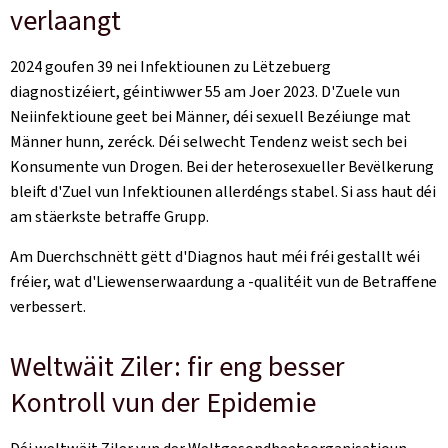
verlaangt
2024 goufen 39 nei Infektiounen zu Lëtzebuerg
diagnostizéiert, géintiwwer 55 am Joer 2023. D'Zuele vun
Neiinfektioune geet bei Männer, déi sexuell Bezéiunge mat
Männer hunn, zeréck. Déi selwecht Tendenz weist sech bei
Konsumente vun Drogen. Bei der heterosexueller Bevëlkerung
bleift d'Zuel vun Infektiounen allerdéngs stabel. Si ass haut déi
am stäerkste betraffe Grupp.
Am Duerchschnëtt gëtt d'Diagnos haut méi fréi gestallt wéi
fréier, wat d'Liewenserwaardung a -qualitéit vun de Betraffene
verbessert.
Weltwäit Ziler: fir eng besser
Kontroll vun der Epidemie