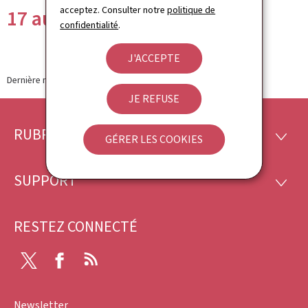
acceptez. Consulter notre
politique de
17 au 23 avril 2023
confidentialité
.
J'ACCEPTE
Dernière modification le
27.04.2023
JE REFUSE
RUBRIQUES
Pied
RUBRI
GÉRER LES COOKIES
de
SUPPORT
SUPP
page
RESTEZ CONNECTÉ
X
Facebook
RSS
Newsletter