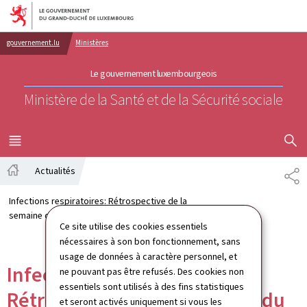
Aller au menu principal
Aller au contenu
gouvernement.lu
Ministères
Le gouvernement luxembourgeois
Ministère de la Santé et de la Sécurité sociale
AFFICHER
MENU
PRINCIPAL
Actualités
PA
Accueil
Infections respiratoires: Rétrospective de la
semaine du 17 au 23 avril 2023
Ce site utilise des cookies essentiels
nécessaires à son bon fonctionnement, sans
usage de données à caractère personnel, et
Infections respiratoires:
ne pouvant pas être refusés. Des cookies non
essentiels sont utilisés à des fins statistiques
Rétrospective de la semaine du
et seront activés uniquement si vous les