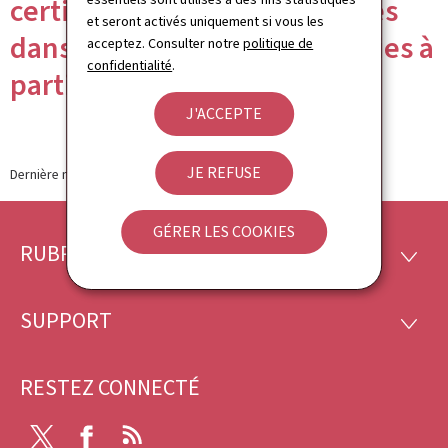
certifiés peuvent être réalisés
et seront activés uniquement si vous les
dans les premières pharmacies à
acceptez. Consulter notre
politique de
confidentialité
.
partir du 12 mai
J'ACCEPTE
JE REFUSE
Dernière modification le
12.05.2021
GÉRER LES COOKIES
RUBRIQUES
Pied
RUBRI
de
SUPPORT
SUPP
page
RESTEZ CONNECTÉ
X
Facebook
RSS