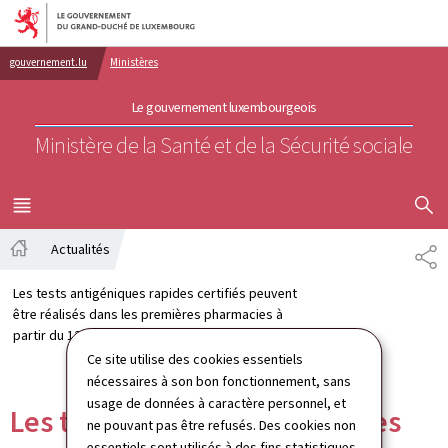
Aller au menu principal
Aller au contenu
gouvernement.lu
Ministères
Le gouvernement luxembourgeois
Ministère de la Santé et de la Sécurité sociale
AFFICHER
MENU
PRINCIPAL
Actualités
PA
Accueil
Les tests antigéniques rapides certifiés peuvent
être réalisés dans les premières pharmacies à
partir du 12 mai
Ce site utilise des cookies essentiels
nécessaires à son bon fonctionnement, sans
usage de données à caractère personnel, et
Les tests antigéniques rapides
ne pouvant pas être refusés. Des cookies non
essentiels sont utilisés à des fins statistiques