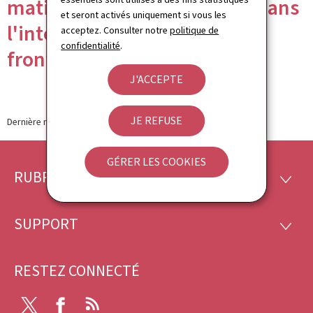
matière de sécurité sociale dans
et seront activés uniquement si vous les
l'intérêt des travailleurs
acceptez. Consulter notre
politique de
confidentialité
.
frontaliers
J'ACCEPTE
JE REFUSE
Dernière modification le
06.06.2023
GÉRER LES COOKIES
RUBRIQUES
Pied
RUBRI
de
SUPPORT
SUPP
page
RESTEZ CONNECTÉ
X
Facebook
RSS