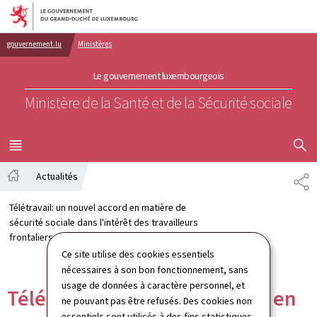
Aller au menu principal
Aller au contenu
gouvernement.lu
Ministères
Le gouvernement luxembourgeois
Ministère de la Santé et de la Sécurité sociale
AFFICHER
MENU
PRINCIPAL
Actualités
PA
Accueil
Télétravail: un nouvel accord en matière de
sécurité sociale dans l'intérêt des travailleurs
frontaliers
Ce site utilise des cookies essentiels
nécessaires à son bon fonctionnement, sans
usage de données à caractère personnel, et
Télétravail: un nouvel accord en
ne pouvant pas être refusés. Des cookies non
essentiels sont utilisés à des fins statistiques