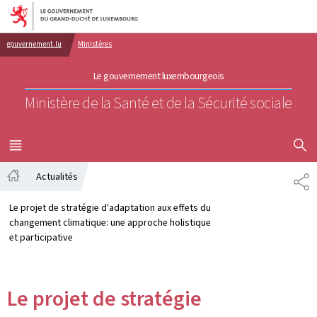
Aller au menu principal
Aller au contenu
gouvernement.lu
Ministères
Le gouvernement luxembourgeois
Ministère de la Santé et de la Sécurité sociale
AFFICHER
MENU
PRINCIPAL
Actualités
PA
Accueil
Le projet de stratégie d'adaptation aux effets du
changement climatique: une approche holistique
et participative
Le projet de stratégie