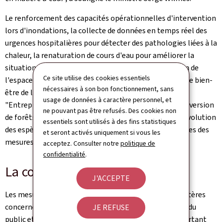
Le renforcement des capacités opérationnelles d'intervention
lors d'inondations, la collecte de données en temps réel des
urgences hospitalières pour détecter des pathologies liées à la
chaleur, la renaturation de cours d'eau pour améliorer la
situation face au risque d'inondation, la végétalisation de
Ce site utilise des cookies essentiels
l'espace public pour limiter l'impact des canicules sur le bien-
nécessaires à son bon fonctionnement, sans
être de la population, la promotion d'une approche
usage de données à caractère personnel, et
"Entreprises contre le changement climatique", la conversion
ne pouvant pas être refusés. Des cookies non
de forêts non adaptées ou encore la surveillance de l'évolution
essentiels sont utilisés à des fins statistiques
des espèces exotiques envahissantes sont quelques-unes des
et seront activés uniquement si vous les
mesures concrètes prévues dans le projet de stratégie.
acceptez. Consulter notre
politique de
confidentialité
.
La consultation du public
J'ACCEPTE
Les mesures proposées en concertation avec les ministères
concernés, seront désormais soumises à consultation du
JE REFUSE
public et des parties prenantes. Une série d'ateliers portant