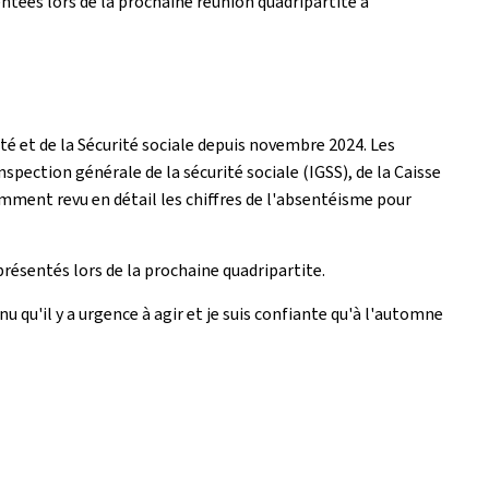
ntées lors de la prochaine réunion quadripartite à
nté et de la Sécurité sociale depuis novembre 2024. Les
nspection générale de la sécurité sociale (IGSS), de la Caisse
mment revu en détail les chiffres de l'absentéisme pour
présentés lors de la prochaine quadripartite.
qu'il y a urgence à agir et je suis confiante qu'à l'automne