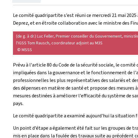
le
Le comité quadripartite s'est réuni ce mercredi 21 mai 2025 
Deprez, et en étroite collaboration avec le ministre des Fin
(de g. à dr.) Luc Feller, Premier conseiller du Gouvernement, minist
l'IGSS Tom Rausch, coordinateur adjoint au M3S
© MSSS
Prévu à l'article 80 du Code de la sécurité sociale, le comité
impliquées dans la gouvernance et le fonctionnement de l'
professionnelles les plus représentatives des salariés et de
des dépenses en matière de santé et propose des mesures à 
mesures destinées à améliorer l'efficacité du système de sa
pays.
Le comité quadripartite a examiné aujourd'hui la situation 
Un point d'étape a également été fait sur les groupes de tr
mis en place dans la foulée des travaux suite au précédent 