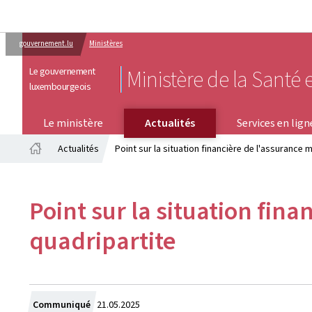
gouvernement.lu
Ministères
Le gouvernement
Ministère de la Santé e
luxembourgeois
SERVICES EN LIGNE
Le ministère
Actualités
Services en lign
Actualités
Point sur la situation financière de l'assurance 
Accueil
Point sur la situation fin
quadripartite
Crée
Communiqué
21.05.2025