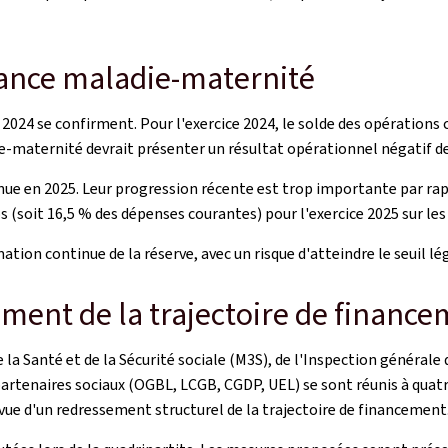
urance maladie-maternité
024 se confirment. Pour l'exercice 2024, le solde des opérations c
ie-maternité devrait présenter un résultat opérationnel négatif de
e en 2025. Leur progression récente est trop importante par rappo
ros (soit 16,5 % des dépenses courantes) pour l'exercice 2025 sur le
ion continue de la réserve, avec un risque d'atteindre le seuil lé
ement de la trajectoire de financ
a Santé et de la Sécurité sociale (M3S), de l'Inspection générale d
 partenaires sociaux (OGBL, LCGB, CGDP, UEL) se sont réunis à quatre
n vue d'un redressement structurel de la trajectoire de financement