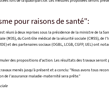
cutées lors de la quadripartite. Les mesures proposées seront prése
isme pour raisons de santé":
st réuni à deux reprises sous la présidence de la ministre de la Sa
ale (M3S), du Contrôle médical de la sécurité sociale (CMSS), de l'I
MDE) et des partenaires sociaux (OGBL, LCGB, CGFP, UEL) ont nota
muler des propositions d'action. Les résultats des travaux seront 
ravaux menés jusqu'à présent et a conclu: "Nous avons tous reconnu 
ion de l'assurance maladie-maternité sera prête."
ciale