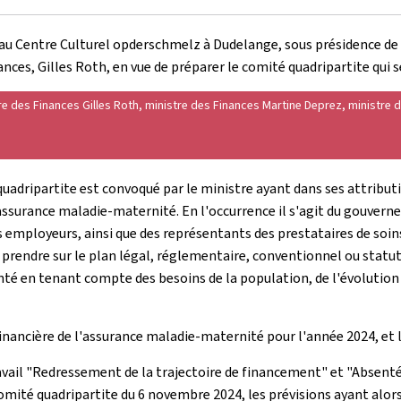
au Centre Culturel opderschmelz à Dudelange, sous présidence de la
ances, Gilles Roth, en vue de préparer le comité quadripartite qui 
ère des Finances Gilles Roth, ministre des Finances Martine Deprez, ministre 
 quadripartite est convoqué par le ministre ayant dans ses attributi
assurance maladie-maternité. En l'occurrence il s'agit du gouver
s employeurs, ainsi que des représentants des prestataires de soin
prendre sur le plan légal, réglementaire, conventionnel ou statut
nté en tenant compte des besoins de la population, de l'évolution
financière de l'assurance maladie-maternité pour l'année 2024, et 
avail "Redressement de la trajectoire de financement" et "Absenté
comité quadripartite du 6 novembre 2024, les prévisions ayant alor