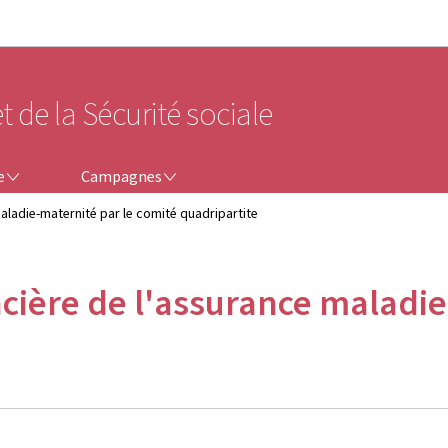
Aller au menu principal
Aller au contenu
t de la Sécurité sociale
CAMPAGNES
e
Campagnes
maladie-maternité par le comité quadripartite
ancière de l'assurance maladi