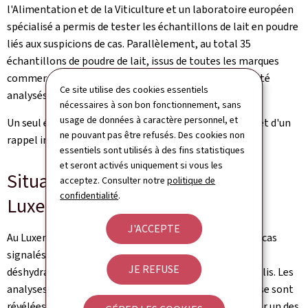
l'Alimentation et de la Viticulture et un laboratoire européen
spécialisé a permis de tester les échantillons de lait en poudre
liés aux suspicions de cas. Parallèlement, au total 35
échantillons de poudre de lait, issus de toutes les marques
commercialisées sur le marché luxembourgeois, ont été
Ce site utilise des cookies essentiels
analysés sur la présence de céréulide.
nécessaires à son bon fonctionnement, sans
usage de données à caractère personnel, et
Un seul échantillon a été détecté positif et a fait l'objet d'un
ne pouvant pas être refusés. Des cookies non
rappel immédiat.
essentiels sont utilisés à des fins statistiques
et seront activés uniquement si vous les
Situation sanitaire actuelle au
acceptez. Consulter notre
politique de
confidentialité
.
Luxembourg
J'ACCEPTE
Au Luxembourg, l'Inspection sanitaire a examiné trois cas
signalés. Deux nourrissons ont été hospitalisés pour
JE REFUSE
déshydratation et se sont depuis complètement rétablis. Les
analyses cliniques réalisées chez les trois nourrissons se sont
révélées négatives, mais le lait infantile consommé par un des