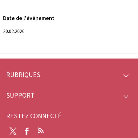
Date de l'événement
20.02.2026
RUBRIQUES
Pied
RUBRI
de
SUPPORT
SUPP
page
RESTEZ CONNECTÉ
X
Facebook
RSS