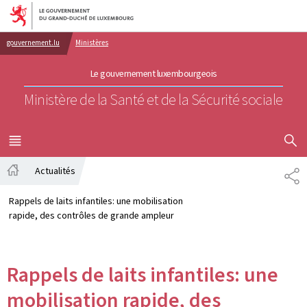
Aller au menu principal
Aller au contenu
gouvernement.lu
Ministères
Le gouvernement luxembourgeois
Ministère de la Santé et de la Sécurité sociale
AFFICHER
MENU
PRINCIPAL
Actualités
PA
Accueil
Rappels de laits infantiles: une mobilisation
rapide, des contrôles de grande ampleur
Rappels de laits infantiles: une
mobilisation rapide, des