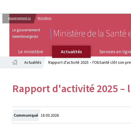
gouvernement.lu
Ministères
Le gouvernement
Ministère de la Santé e
luxembourgeois
SERVICES EN LIGNE
Le ministère
Actualités
Services en lign
Actualités
Rapport d'activité 2025 – l'ObSanté clôt son pre
Accueil
Rapport d'activité 2025 – 
Crée
Communiqué
18.03.2026
le