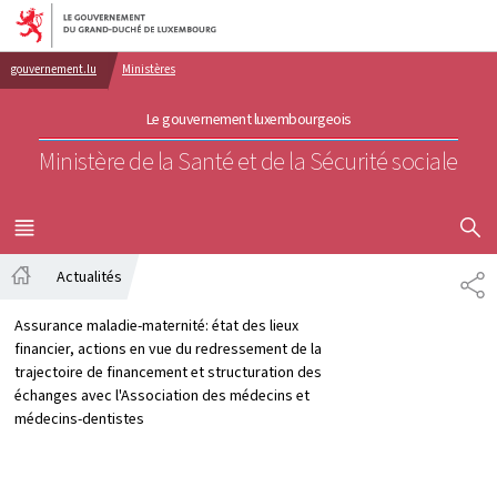
Aller au menu principal
Aller au contenu
gouvernement.lu
Ministères
Le gouvernement luxembourgeois
Ministère de la Santé et de la Sécurité sociale
AFFICHER
MENU
PRINCIPAL
Actualités
PA
Accueil
Assurance maladie-maternité: état des lieux
financier, actions en vue du redressement de la
trajectoire de financement et structuration des
échanges avec l'Association des médecins et
médecins-dentistes