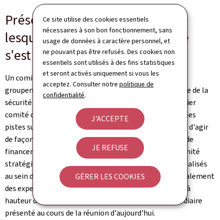
Présentation des actions sur
Ce site utilise des cookies essentiels
nécessaires à son bon fonctionnement, sans
lesquelles le Comité stratégique
usage de données à caractère personnel, et
s'est accordé à travailler
ne pouvant pas être refusés. Des cookies non
essentiels sont utilisés à des fins statistiques
et seront activés uniquement si vous les
Un comité stratégique rassemblant, entre autres, les
acceptez. Consulter notre
politique de
groupements professionnels visés à l'article 80 du Code de la
confidentialité
.
sécurité sociale, s'est réuni à six reprises depuis le dernier
comité quadripartite du 13 octobre 2025. Il a présenté les
J'ACCEPTE
pistes sur lesquelles il désire continuer à travailler afin d'agir
de façon durable sur le redressement de la trajectoire de
JE REFUSE
financement de l'assurance maladie-maternité. Le comité
stratégique s'est appuyé sur les travaux approfondis réalisés
au sein de groupes thématiques dédiés, regroupant également
GÉRER LES COOKIES
des experts, et a pu identifier un potentiel de mesures à
hauteur de 95 millions d'euros lors d'un bilan intermédiaire
présenté au cours de la réunion d'aujourd'hui.