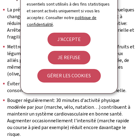
essentiels sont utilisés à des fins statistiques
La prévention commence par des choix de vie sains. Quelques
et seront activés uniquement si vous les
changements dans les habitudes quotidiennes aident à
acceptez. Consulter notre
politique de
réduire le risque cardiovasculaire de manière significative:
confidentialité
.
Arrêter de fumer: le tabac augmente la pression artérielle et
fragilise les artères.
J'ACCEPTE
Mettre de la couleur dans son assiette: 5 portions de fruits et
légumes par jour, riches en potassium, sont de précieux
JE REFUSE
alliés pour maintenir une pression artérielle équilibrée, de
même que réduire le sel et préférer les huiles végétales
(olive, colza) aux graisses saturées.
GÉRER LES COOKIES
Éviter la consommation de boissons alcoolisées: la
consommation d'alcool augmente la pression artérielle.
Bouger régulièrement: 30 minutes d'activité physique
modérée par jour (marche, vélo, natation…) contribuent à
maintenir un système cardiovasculaire en bonne santé.
Augmenter occasionnellement l'intensité (marche rapide
ou course à pied par exemple) réduit encore davantage le
risque.