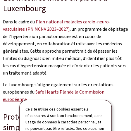
Luxembourg
Dans le cadre du
Plan national maladies cardio-neuro-
vasculaires (PN MCNV 2023–2027)
, un programme de dépistage
de l'hypertension par automesure est en cours de
développement, en collaboration étroite avec les médecins
généralistes. Cette approche permettrait de dépasser les
limites du diagnostic en milieu médical, d'identifier plus tôt
les cas d'hypertension masquée et d'orienter les patients vers
un traitement adapté.
Le Luxembourg s'aligne également sur les orientations
européennes du
Safe Hearts Plan
de la Commission
européenne
.
Ce site utilise des cookies essentiels
Protéger sa tension: 6 gestes
nécessaires à son bon fonctionnement, sans
usage de données à caractère personnel, et
simples au quotidien
ne pouvant pas être refusés. Des cookies non