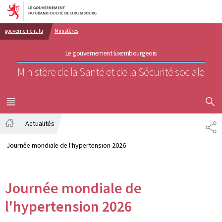
Aller au menu principal
Aller au contenu
gouvernement.lu
Ministères
Le gouvernement luxembourgeois
Ministère de la Santé et de la Sécurité sociale
AFFICHER
MENU
PRINCIPAL
Actualités
PA
Accueil
Journée mondiale de l'hypertension 2026
Journée mondiale de
l'hypertension 2026