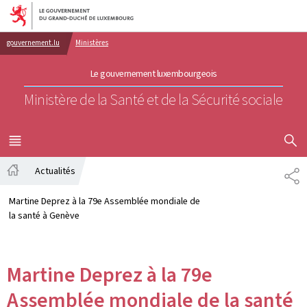
Aller au menu principal
Aller au contenu
gouvernement.lu
Ministères
Le gouvernement luxembourgeois
Ministère de la Santé et de la Sécurité sociale
AFFICHER
MENU
PRINCIPAL
Actualités
PA
Accueil
Martine Deprez à la 79e Assemblée mondiale de
la santé à Genève
Martine Deprez à la 79e
Assemblée mondiale de la santé