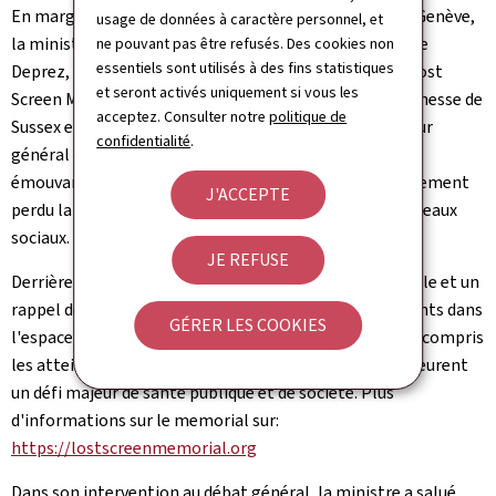
En marge de la 79e Assemblée mondiale de la santé à Genève,
usage de données à caractère personnel, et
la ministre de la Santé et de la Sécurité sociale, Martine
ne pouvant pas être refusés. Des cookies non
essentiels sont utilisés à des fins statistiques
Deprez, a assisté le 17 mai 2026, à l'inauguration du "Lost
et seront activés uniquement si vous les
Screen Memorial", en présence de Meghan Markle, Duchesse de
acceptez. Consulter notre
politique de
Sussex et du Dr Tedros Adhanom Ghebreyesus, Directeur
confidentialité
.
général de l'OMS. Cette exposition, particulièrement
émouvante, rend hommage aux enfants ayant tragiquement
J'ACCEPTE
perdu la vie à la suite de préjudices liés à l'usage des réseaux
sociaux.
JE REFUSE
Derrière chaque écran se trouvent un enfant, une famille et un
rappel de l'importance collective de protéger les enfants dans
GÉRER LES COOKIES
l'espace numérique. Les violences faites aux enfants, y compris
les atteintes et risques liés au monde numérique, demeurent
un défi majeur de santé publique et de société. Plus
d'informations sur le memorial sur:
https://lostscreenmemorial.org
Dans son intervention au débat général, la ministre a salué