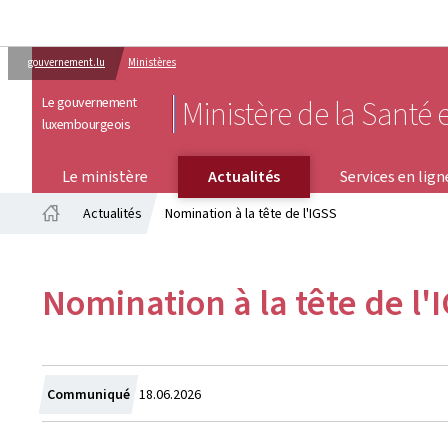
gouvernement.lu
Ministères
Le gouvernement
Ministère de la Santé e
luxembourgeois
SERVICES EN LIGNE
Le ministère
Actualités
Services en lign
Actualités
Nomination à la tête de l'IGSS
Accueil
Nomination à la tête de l'
Crée
Communiqué
18.06.2026
le