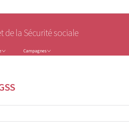
Aller au menu principal
Aller au contenu
t de la Sécurité sociale
CAMPAGNES
e
Campagnes
IGSS