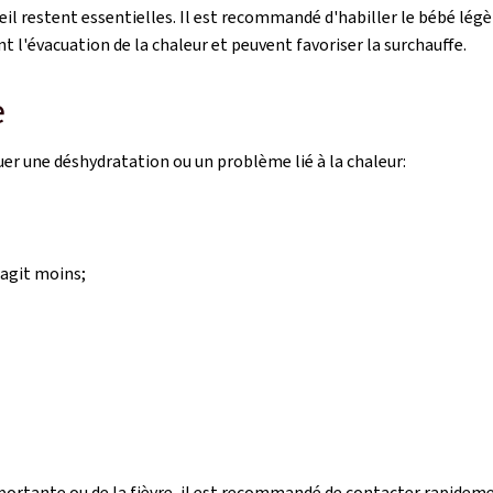
il restent essentielles. Il est recommandé d'habiller le bébé légè
t l'évacuation de la chaleur et peuvent favoriser la surchauffe.
e
uer une déshydratation ou un problème lié à la chaleur:
éagit moins;
rtante ou de la fièvre, il est recommandé de contacter rapidem