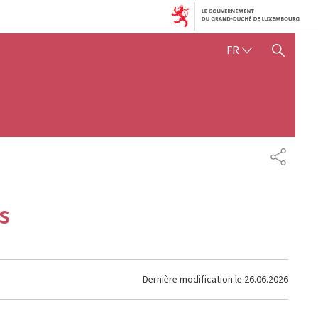
FRANÇAIS
FR
AFFICHER / MASQUER 
PARTAG
s
Dernière modification le
26.06.2026