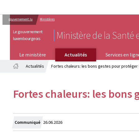
gouvernement.lu
Ministères
Le gouvernement
Ministère de la Santé e
luxembourgeois
SERVICES EN LIGNE
Le ministère
Actualités
Services en lign
Actualités
Fortes chaleurs: les bons gestes pour protéger
Accueil
Fortes chaleurs: les bons 
Crée
Communiqué
26.06.2026
le