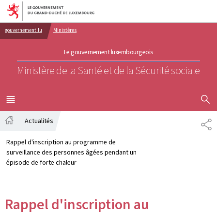
Aller au menu principal
Aller au contenu
gouvernement.lu
Ministères
Le gouvernement luxembourgeois
Ministère de la Santé et de la Sécurité sociale
AFFICHER
MENU
PRINCIPAL
Actualités
PA
Accueil
Rappel d'inscription au programme de
surveillance des personnes âgées pendant un
épisode de forte chaleur
Rappel d'inscription au