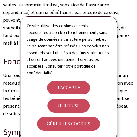
seules, autonomie limitée, sans aide de l'assurance
dépendance) et qui ne bénéficient pas encore de ce suivi,
peuvent contacter de nouveau la Croix-Rouge si elles
Ce site utilise des cookies essentiels
souhaitent se (ré)inscrire: par téléphone au (+352) 2755, du
nécessaires à son bon fonctionnement, sans
lundi au vendredi (sauf jours fériés), de 8 à 17 heures ou par e-
usage de données à caractère personnel, et
mail à l'adresse
canicule@croix-rouge.lu
.
ne pouvant pas être refusés. Des cookies non
essentiels sont utilisés à des fins statistiques
Fonctionnement du dispositif
et seront activés uniquement si vous les
acceptez. Consulter notre
politique de
confidentialité
.
Une fois inscrits, les bénéficiaires sont pris en charge par un
réseau d'aides et de soins à domicile, dont la coordination avec
J'ACCEPTE
la Croix-Rouge est assurée par la COPAS. Il est essentiel que
les bénéficiaires répondent lorsque le personnel soignant se
JE REFUSE
présente à leur domicile ou signalent leur absence au réseau
de soins à domicile qui assure les visites chez eux.
GÉRER LES COOKIES
Symptômes à surveiller