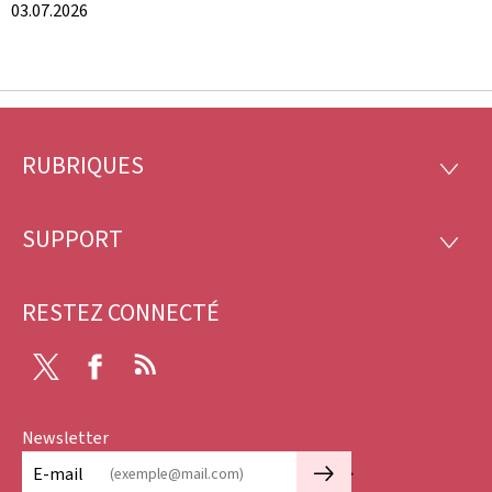
03.07.2026
RUBRIQUES
Pied
RUBRI
de
SUPPORT
SUPP
page
RESTEZ CONNECTÉ
X
Facebook
RSS
Newsletter
🡒
E-mail