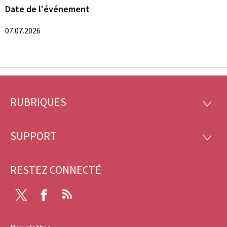
Date de l'événement
07.07.2026
RUBRIQUES
Pied
RUBRI
de
SUPPORT
SUPP
page
RESTEZ CONNECTÉ
X
Facebook
RSS