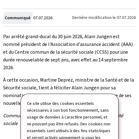
Crée
Dernière modification le
07.07.2026
Communiqué
07.07.2026
le
Par arrêté grand-ducal du 30 juin 2026, Alain Jungen est
nommé président de l'Association d'assurance accident (AAA)
et du Centre commun de la sécurité sociale (CCSS) pour une
durée renouvelable de sept ans, avec effet au 14 septembre
2026.
À cette occasion, Martine Deprez, ministre de la Santé et de la
Sécurité sociale, tient à féliciter Alain Jungen pour sa
nomination et lui souhaite plein succès dans l'exercice de ses
nouvelles fonctions au service de la sécurité sociale.
Ce site utilise des cookies essentiels
nécessaires à son bon fonctionnement, sans
Communiqué par le ministère de la Santé et de la Sécurité
usage de données à caractère personnel, et
sociale
ne pouvant pas être refusés. Des cookies non
essentiels sont utilisés à des fins statistiques
et seront activés uniquement si vous les