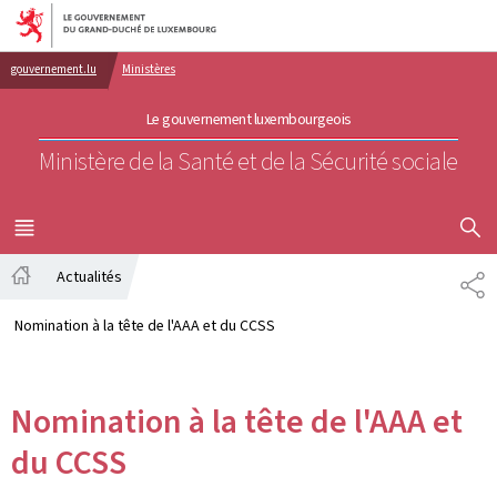
Aller au menu principal
Aller au contenu
gouvernement.lu
Ministères
Le gouvernement luxembourgeois
Ministère de la Santé et de la Sécurité sociale
AFFICHER
MENU
PRINCIPAL
Actualités
PA
Accueil
Nomination à la tête de l'AAA et du CCSS
Nomination à la tête de l'AAA et
du CCSS