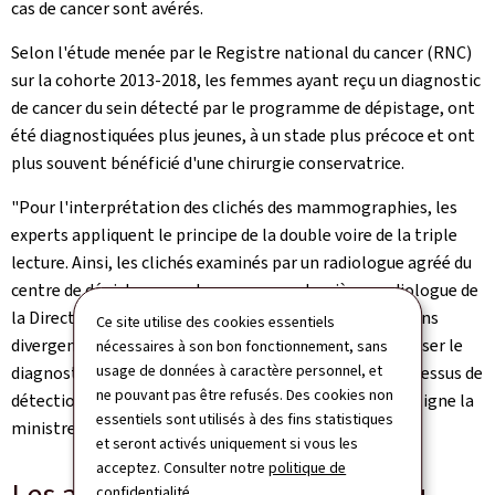
cas de cancer sont avérés.
Selon l'étude menée par le Registre national du cancer (RNC)
sur la cohorte 2013-2018, les femmes ayant reçu un diagnostic
de cancer du sein détecté par le programme de dépistage, ont
été diagnostiquées plus jeunes, à un stade plus précoce et ont
plus souvent bénéficié d'une chirurgie conservatrice.
"Pour l'interprétation des clichés des mammographies, les
experts appliquent le principe de la double voire de la triple
lecture. Ainsi, les clichés examinés par un radiologue agréé du
centre de dépistage, sont revus par un deuxième radiologue de
la Direction de la santé. Lorsque ces deux interprétations
Ce site utilise des cookies essentiels
divergent, une troisième lecture est réalisée afin de poser le
nécessaires à son bon fonctionnement, sans
usage de données à caractère personnel, et
diagnostic. Cette méthode permet d'optimiser le processus de
ne pouvant pas être refusés. Des cookies non
détection dans l'intérêt des femmes concernées"
,
souligne la
essentiels sont utilisés à des fins statistiques
ministre Martine Deprez.
et seront activés uniquement si vous les
acceptez. Consulter notre
politique de
Les actions de sensibilisation au
confidentialité
.