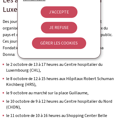
Luxembourg
J'ACCEPTE
Des journées de sensibilisation et d'information seront
JE REFUSE
organisées au Luxembourg, dans les différents hôpitaux du
pays et dans des lieux de grand passage, accessibles au public.
Ces journées sont organisées en collaboration avec la
GÉRER LES COOKIES
Fondation Cancer, les associations Think Pink et Europa
Donna:
le 2 octobre de 13 à 17 heures au Centre hospitalier du
Luxembourg (CHL),
le 8 octobre de 12 à 15 heures aux Hôpitaux Robert Schuman
Kirchberg (HRS),
le 9 octobre au marché sur la place Guillaume,
le 10 octobre de 9 à 12 heures au Centre hospitalier du Nord
(CHDN),
le 11 octobre de 10 à 16 heures au Shopping Center Belle