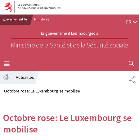
Aller au menu principal
Aller au contenu
FR
gouvernement.lu
Ministères
FR
Le gouvernement luxembourgeois
Ministère de la Santé et de la Sécurité sociale
AFFICHER
MENU
PRINCIPAL
Actualités
PA
Accueil
Octobre rose: Le Luxembourg se mobilise
Octobre rose: Le Luxembourg se
mobilise