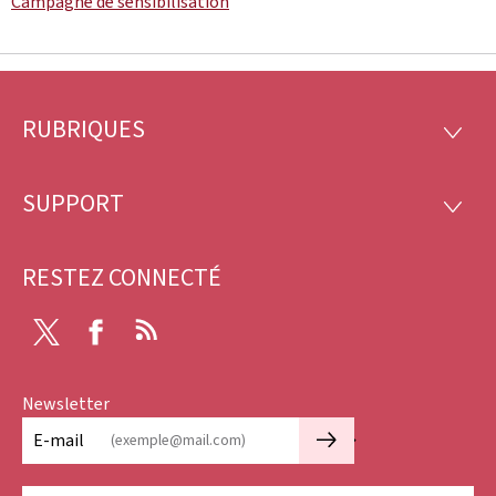
Campagne de sensibilisation
RUBRIQUES
Pied
RUBRI
de
SUPPORT
SUPP
page
RESTEZ CONNECTÉ
X
Facebook
RSS
Newsletter
🡒
E-mail