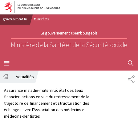
Aller au menu principal
Aller au contenu
gouvernement.lu
Ministères
Le gouvernement luxembourgeois
Ministère de la Santé et de la Sécurité sociale
AFFICHER
MENU
PRINCIPAL
Actualités
PA
Accueil
Assurance maladie-maternité: état des lieux
financier, actions en vue du redressement de la
trajectoire de financement et structuration des
échanges avec l'Association des médecins et
médecins-dentistes