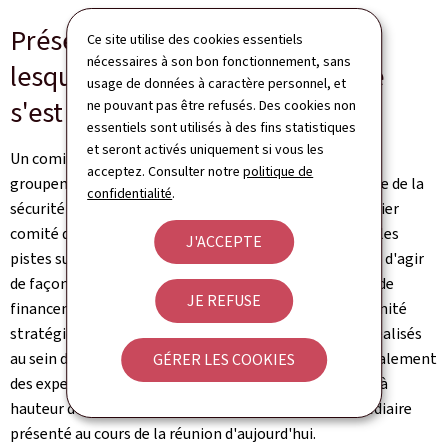
Présentation des actions sur
Ce site utilise des cookies essentiels
nécessaires à son bon fonctionnement, sans
lesquelles le Comité stratégique
usage de données à caractère personnel, et
s'est accordé à travailler
ne pouvant pas être refusés. Des cookies non
essentiels sont utilisés à des fins statistiques
et seront activés uniquement si vous les
Un comité stratégique rassemblant, entre autres, les
acceptez. Consulter notre
politique de
groupements professionnels visés à l'article 80 du Code de la
confidentialité
.
sécurité sociale, s'est réuni à six reprises depuis le dernier
comité quadripartite du 13 octobre 2025. Il a présenté les
J'ACCEPTE
pistes sur lesquelles il désire continuer à travailler afin d'agir
de façon durable sur le redressement de la trajectoire de
JE REFUSE
financement de l'assurance maladie-maternité. Le comité
stratégique s'est appuyé sur les travaux approfondis réalisés
au sein de groupes thématiques dédiés, regroupant également
GÉRER LES COOKIES
des experts, et a pu identifier un potentiel de mesures à
hauteur de 95 millions d'euros lors d'un bilan intermédiaire
présenté au cours de la réunion d'aujourd'hui.