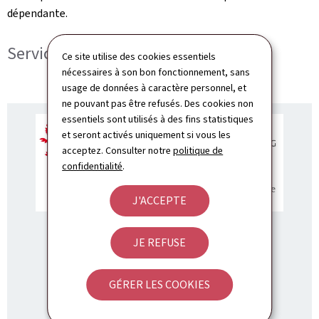
dépendante.
Services en ligne de l'AEC
Ce site utilise des cookies essentiels
nécessaires à son bon fonctionnement, sans
usage de données à caractère personnel, et
ne pouvant pas être refusés. Des cookies non
essentiels sont utilisés à des fins statistiques
et seront activés uniquement si vous les
acceptez. Consulter notre
politique de
confidentialité
.
J'ACCEPTE
JE REFUSE
Administration d'évaluation et de contrôle
de l'assurance dépendance (AEC)
GÉRER LES COOKIES
ADRESSE
4, rue Mercier
L-2144
Luxembourg