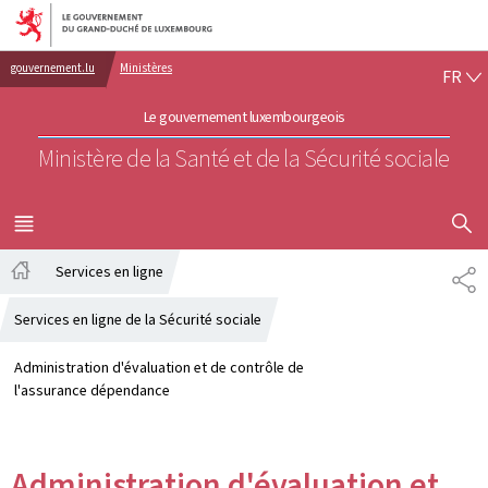
Aller au menu principal
Aller au contenu
FR
gouvernement.lu
Ministères
FR
Le gouvernement luxembourgeois
Ministère de la Santé et de la Sécurité sociale
AFFICHER
MENU
PRINCIPAL
Services en ligne
PA
Accueil
Services en ligne de la Sécurité sociale
Administration d'évaluation et de contrôle de
l'assurance dépendance
Administration d'évaluation et