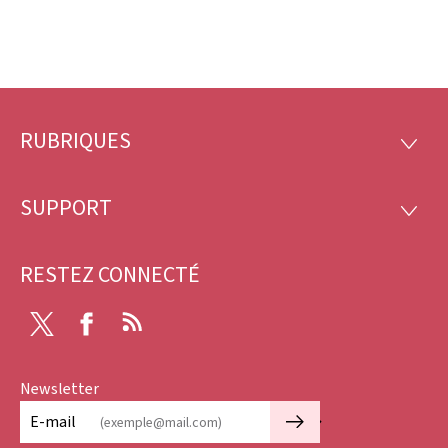
RUBRIQUES
Pied
RUBRI
de
SUPPORT
SUPP
page
RESTEZ CONNECTÉ
X
Facebook
RSS
Newsletter
🡒
E-mail