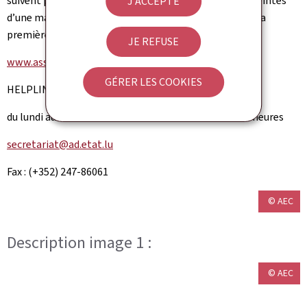
suivent portent spécifiquement sur les personnes atteintes
J'ACCEPTE
d’une maladie démentielle. Ces maladies constituent la
première cause de dépendance au Luxembourg.
JE REFUSE
www.assurance-dependance.lu
GÉRER LES COOKIES
HELPLINE SECRETARIAT (+352) 247-86060
du lundi au vendredi de 8.30 à 11.30 et de 13.30 à 16.30 heures
secretariat@ad.etat.lu
Fax : (+352) 247-86061
© AEC
Description image 1 :
© AEC