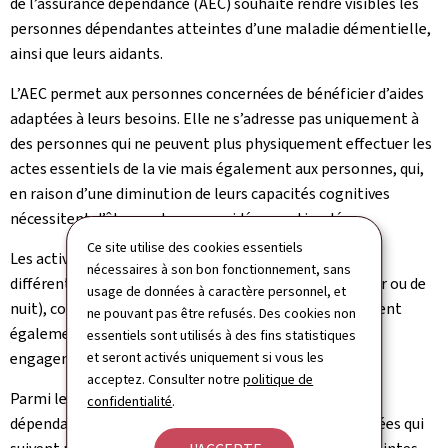
de l’assurance dépendance (AEC) souhaite rendre visibles les
personnes dépendantes atteintes d’une maladie démentielle,
ainsi que leurs aidants.
L’AEC permet aux personnes concernées de bénéficier d’aides
adaptées à leurs besoins. Elle ne s’adresse pas uniquement à
des personnes qui ne peuvent plus physiquement effectuer les
actes essentiels de la vie mais également aux personnes, qui,
en raison d’une diminution de leurs capacités cognitives
nécessitent d’être soutenues, guidées ou stimulées.
Ce site utilise des cookies essentiels
Les activités d’appui à l’indépendance, tout comme les
nécessaires à son bon fonctionnement, sans
différents types de gardes (à domicile, en centre de jour ou de
usage de données à caractère personnel, et
nuit), complètent cet accompagnement. Elles apportent
ne pouvant pas être refusés. Des cookies non
également un soutien précieux aux aidants dans leur
essentiels sont utilisés à des fins statistiques
engagement quotidien.
et seront activés uniquement si vous les
acceptez. Consulter notre
politique de
Parmi les plus de 17 000 bénéficiaires de l’assurance
confidentialité
.
dépendance recensés au 1er septembre 2025, les données qui