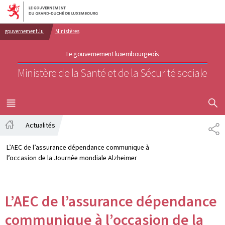
Aller au menu principal
Aller au contenu
gouvernement.lu
Ministères
Le gouvernement luxembourgeois
Ministère de la Santé et de la Sécurité sociale
AFFICHER
MENU
PRINCIPAL
Actualités
PA
Accueil
L’AEC de l’assurance dépendance communique à
l’occasion de la Journée mondiale Alzheimer
L’AEC de l’assurance dépendance
communique à l’occasion de la