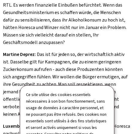
RTL. Es werden finanzielle Einbußen befürchtet. Wenn das
Gesundheitsministerium es schaffen würde, die Menschen
dafür zu sensibilisieren, dass ihr Alkoholkonsum zu hoch ist,
hätten Horesca und Winzer nicht nur im Januar ein Problem.
Müssen sie sich vielleicht darauf ein stellen, Ihr
Geschäftsmodell anzupassen?
Martine Deprez:
Das ist für jeden so, der wirtschaftlich aktiv
ist. Dasselbe gilt für Kampagnen, die zu einem geringeren
Zuckerkonsum aufrufen - auch diese Produzenten könnten
sich angegriffen fühlen. Wir wollen die Bürger ermutigen, auf
ihre Gesundheit zu achten. Man soll respektieren, wenn
jemand keinen Alkohol trinken möchte. Das Rauchen in
Ce site utilise des cookies essentiels
öffentlichen Räumen ist verboten. Das Trinken soll nicht
nécessaires à son bon fonctionnement, sans
verboten werden. Es muss aber normal sein, dass jemand
usage de données à caractère personnel, et
keinen Alkohol trinkt.
ne pouvant pas être refusés. Des cookies non
essentiels sont utilisés à des fins statistiques
Luxemburger Wort:
Inwiefern ist die Befürchtung der Horesca
et seront activés uniquement si vous les
nachvollziehbar, der "trockene Januar" könnte den