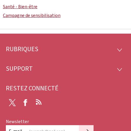
Santé - Bien-être
Campagne de sensibilisation
RUBRIQUES
Pied
RUBRI
de
SUPPORT
SUPP
page
RESTEZ CONNECTÉ
X
Facebook
RSS
Newsletter