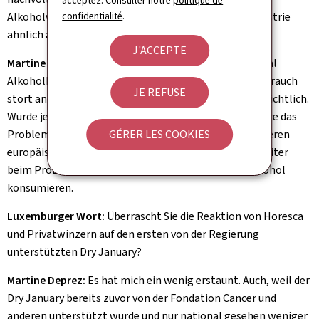
acceptez. Consulter notre
politique de
Alkoholverkauf beeinträchtigen? Wenn die Tabakindustrie
confidentialité
.
ähnlich argumentiert, schütteln viele den Kopf.
J'ACCEPTE
Martine Deprez:
Wir sind uns nicht bewusst, wie normal
Alkoholkonsum in unserer Gesellschaft ist. Zigarettenrauch
JE REFUSE
stört andere Menschen direkt, Alkohol weniger offensichtlich.
Würde jeder verantwortlich mit Alkohol umgehen, wäre das
Problem nicht dramatisch groß. Im Vergleich mit anderen
GÉRER LES COOKIES
europäischen Ländern ist Luxemburg jedoch Spitzenreiter
beim Prozentsatz der Menschen, die wirklich viel Alkohol
konsumieren.
Luxemburger Wort:
Überrascht Sie die Reaktion von Horesca
und Privatwinzern auf den ersten von der Regierung
unterstützten
Dry January
?
Martine Deprez:
Es hat mich ein wenig erstaunt. Auch, weil der
Dry January
bereits zuvor von der Fondation Cancer und
anderen unterstützt wurde und nur national gesehen weniger