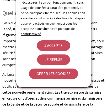
nécessaires à son bon fonctionnement, sans
usage de données à caractère personnel, et
Quelle est la prochaine étape?
ne pouvant pas être refusés. Des cookies non
essentiels sont utilisés à des fins statistiques
Bien que le règlement EEDS soit désormais officiellement
et seront activés uniquement si vous les
acceptez. Consulter notre
politique de
lancé, il ne deviendra actif qu'en 2029. La mise en œuvre du
confidentialité
.
règlement EEDS sera progressive, avec des étapes
importantes pour garantir une transition fluide. En effet, pour
J'ACCEPTE
mettre en œuvre l'EEDS et répondre aux exigences de partage
sécurisé des données de santé, plusieurs étapes préparatoires
sont nécessaires dans tous les États membres de l'Union
JE REFUSE
européenne.
GÉRER LES COOKIES
Au Luxembourg, cela se traduit par la préparation d'une
nouvelle législation, la mise en place de nouveaux processus et
outils et la formation des parties prenantes concernées par
cette nouvelle réglementation. Les travaux en vue de sa mise
en œuvre ont d'ores et déjà commencé au niveau du ministère
de la Santé et de la Sécurité sociale et du ministère de la