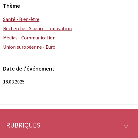
Thème
Santé - Bien-être
Recherche - Science - Innovation
Médias - Communication
Union européenne - Euro
Date de l'événement
18.03.2025
RUBRIQUES
Pied
RUBRI