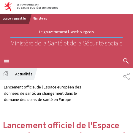
Aller au menu principal
Aller au contenu
gouvernement.lu
Ministères
Le gouvernement luxembourgeois
Ministère de la Santé et de la Sécurité sociale
AFFICHER
MENU
PRINCIPAL
Actualités
PA
Accueil
Lancement officiel de l'Espace européen des
données de santé: un changement dans le
domaine des soins de santé en Europe
Lancement officiel de l'Espace