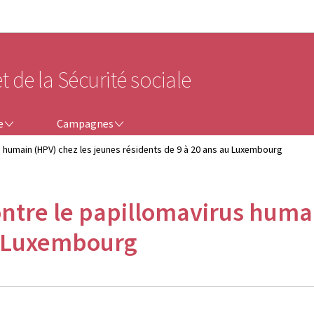
Aller au menu principal
Aller au contenu
t de la Sécurité sociale
CAMPAGNES
e
Campagnes
s humain (HPV) chez les jeunes résidents de 9 à 20 ans au Luxembourg
ontre le papillomavirus huma
au Luxembourg