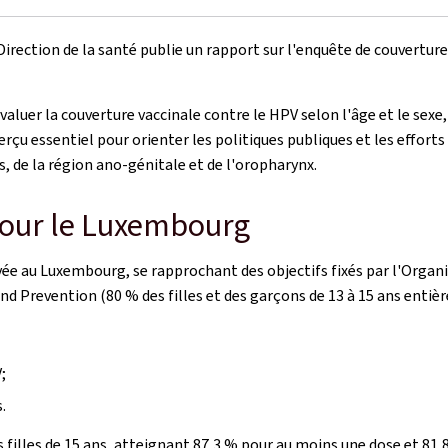
 Direction de la santé publie un rapport sur l'enquête de couvertur
valuer la couverture vaccinale contre le HPV selon l'âge et le sexe
rçu essentiel pour orienter les politiques publiques et les effort
, de la région ano-génitale et de l'oropharynx.
pour le Luxembourg
e au Luxembourg, se rapprochant des objectifs fixés par l'Organis
nd Prevention (80 % des filles et des garçons de 13 à 15 ans entiè
;
.
s filles de 15 ans, atteignant 87,3 % pour au moins une dose et 8