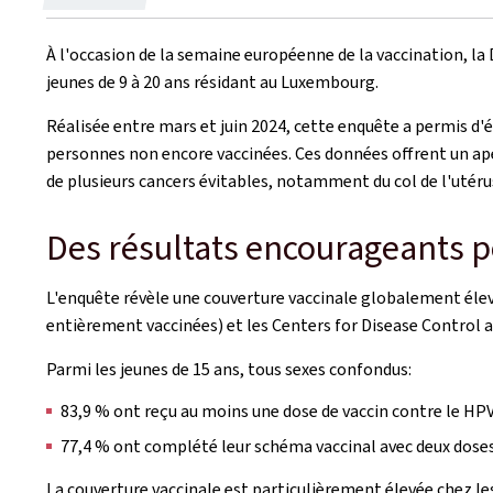
le
À l'occasion de la semaine européenne de la vaccination, la
jeunes de 9 à 20 ans résidant au Luxembourg.
Réalisée entre mars et juin 2024, cette enquête a permis d'é
personnes non encore vaccinées. Ces données offrent un ape
de plusieurs cancers évitables, notamment du col de l'utérus
Des résultats encourageants 
L'enquête révèle une couverture vaccinale globalement élevé
entièrement vaccinées) et les Centers for Disease Control a
Parmi les jeunes de 15 ans, tous sexes confondus:
83,9 % ont reçu au moins une dose de vaccin contre le HPV
77,4 % ont complété leur schéma vaccinal avec deux doses
La couverture vaccinale est particulièrement élevée chez le