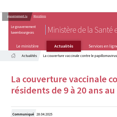
gouvernement.lu
Ministères
Le gouvernement
Ministère de la Santé e
luxembourgeois
SERVICES EN LIGNE
Le ministère
Actualités
Services en lign
Actualités
La couverture vaccinale contre le papillomaviru
Accueil
La couverture vaccinale c
résidents de 9 à 20 ans 
Crée
Communiqué
28.04.2025