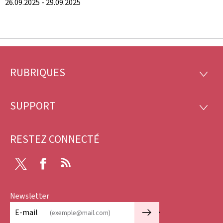
26.09.2025 - 29.09.2025
RUBRIQUES
Pied
RUBRI
de
SUPPORT
SUPP
page
RESTEZ CONNECTÉ
X
Facebook
RSS
Newsletter
🡒
E-mail