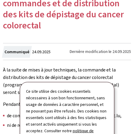
commandes et de distribution
des kits de dépistage du cancer
colorectal
Crée
Dernière modification le
24.09.2025
Communiqué
24.09.2025
le
À la suite de mises à jour techniques, la commande et la
distribution des kits de dépistage du cancer colorectal
(programme de dépistage organisé du cancer colorectal)
Ce site utilise des cookies essentiels
seront suspendues du 26 au 29 septembre 2025 inclus.
nécessaires à son bon fonctionnement, sans
Pendant cette période, il ne sera pas possible:
usage de données à caractère personnel, et
ne pouvant pas être refusés. Des cookies non
de commander un kit par téléphone ou via myguichet.lu,
essentiels sont utilisés à des fins statistiques
et seront activés uniquement si vous les
ni de retirer un kit dans un laboratoire BIONEXT.
acceptez. Consulter notre
politique de