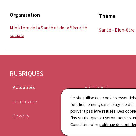
Organisation
Thème
Ministère de la Santé et de la Sécurité
Santé - Bien-être
sociale
Pied
RUBRIQUES
de
Actualités
Publications
page
Ce site utilise des cookies essentie
Le ministère
Agenda
fonctionnement, sans usage de donné
pouvant pas être refusés. Des cookie
Dossiers
Annuaire
fins statistiques et seront activés u
Consulter notre
politique de confiden