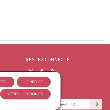
RESTEZ CONNECTÉ
X
Facebook
RSS
EPTE
JE REFUSE
ibilité
GÉRER LES COOKIES
Newsletter
🡒
E-mail