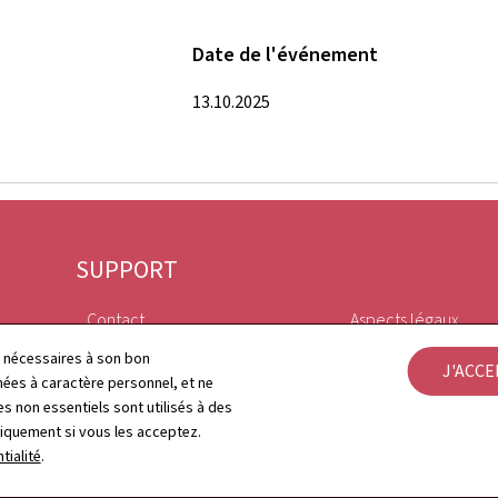
Date de l'événement
13.10.2025
SUPPORT
Contact
Aspects légaux
ls nécessaires à son bon
J'ACC
Plan du site
Déclaration d'access
es à caractère personnel, et ne
s non essentiels sont utilisés à des
À propos du site
Gestion des cookies
niquement si vous les acceptez.
tialité
.