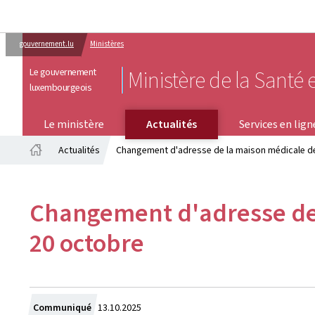
gouvernement.lu
Ministères
Le gouvernement
Ministère de la Santé e
luxembourgeois
SERVICES EN LIGNE
Le ministère
Actualités
Services en lign
Actualités
Changement d'adresse de la maison médicale de 
Accueil
Changement d'adresse de 
20 octobre
Crée
Communiqué
13.10.2025