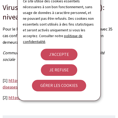
Ce site utilise des cookies essentiels
Virus respiratoire syncytial (RSV):
nécessaires à son bon fonctionnement, sans
usage de données à caractère personnel, et
niveau bas du nombre de cas
ne pouvant pas être refusés. Des cookies non
essentiels sont utilisés à des fins statistiques
Pour le RSV, une légère augmentation a été observée, avec 35
et seront activés uniquement si vous les
cas confirmés, contre 24 la semaine précédente, tout en
acceptez. Consulter notre
politique de
confidentialité
.
demeurant à un niveau bas.
Communiqué par le ministère de la Santé et de la Sécurité
J'ACCEPTE
sociale
JE REFUSE
[1]
https://www.microbs.lu/dashboards/respiratory-
GÉRER LES COOKIES
diseases/sars-cov-2
[2]
https://lns.lu/publications/