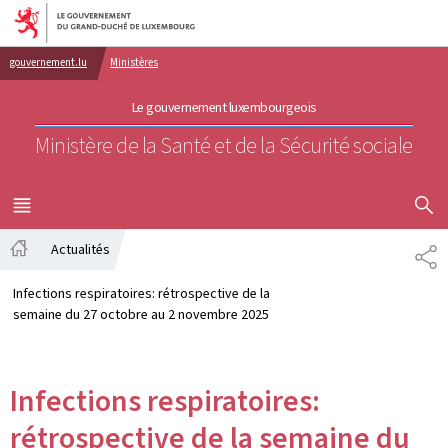
Aller au menu principal
Aller au contenu
gouvernement.lu
Ministères
Le gouvernement luxembourgeois
Ministère de la Santé et de la Sécurité sociale
AFFICHER
MENU
PRINCIPAL
Actualités
PA
Accueil
Infections respiratoires: rétrospective de la
semaine du 27 octobre au 2 novembre 2025
Infections respiratoires:
rétrospective de la semaine du